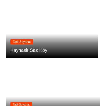
Tatil-Seyahat
Kurugöl Tabiat Parkı
Tatil-Seyahat