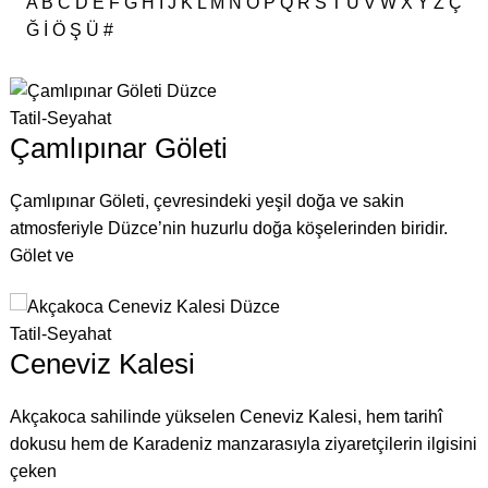
A
B
C
D
E
F
G
H
I
J
K
L
M
N
O
P
Q
R
S
T
U
V
W
X
Y
Z
Ç
Ğ
İ
Ö
Ş
Ü
#
Tatil-Seyahat
Çamlıpınar Göleti
Çamlıpınar Göleti, çevresindeki yeşil doğa ve sakin
atmosferiyle Düzce’nin huzurlu doğa köşelerinden biridir.
Gölet ve
Tatil-Seyahat
Ceneviz Kalesi
Akçakoca sahilinde yükselen Ceneviz Kalesi, hem tarihî
dokusu hem de Karadeniz manzarasıyla ziyaretçilerin ilgisini
çeken