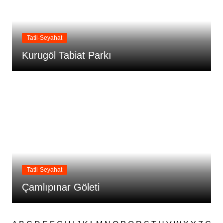
Tatil-Seyahat
Kurugöl Tabiat Parkı
Tatil-Seyahat
Çamlıpınar Göleti