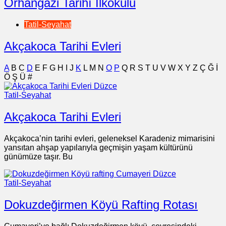
Orhangazi Tarihî İlkokulu
Tatil-Seyahat
Akçakoca Tarihi Evleri
A
B
C
D
E
F
G
H
I
J
K
L
M
N
O
P
Q
R
S
T
U
V
W
X
Y
Z
Ç
Ğ
İ
Ö
Ş
Ü
#
Tatil-Seyahat
Akçakoca Tarihi Evleri
Akçakoca’nin tarihi evleri, geleneksel Karadeniz mimarisini
yansıtan ahşap yapılarıyla geçmişin yaşam kültürünü
günümüze taşır. Bu
Tatil-Seyahat
Dokuzdeğirmen Köyü Rafting Rotası