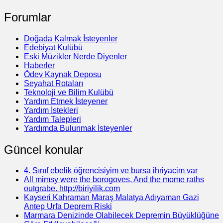
Forumlar
Doğada Kalmak İsteyenler
Edebiyat Kulübü
Eski Müzikler Nerde Diyenler
Haberler
Ödev Kaynak Deposu
Seyahat Rotaları
Teknoloji ve Bilim Kulübü
Yardım Etmek İsteyener
Yardım İstekleri
Yardım Talepleri
Yardımda Bulunmak İsteyenler
Güncel konular
4. Sınıf ebelik öğrencisiyim ve bursa ihriyacim var
All mimsy were the borogoves, And the mome raths
outgrabe. http://biriyilik.com
Kayseri Kahraman Maraş Malatya Adıyaman Gazi
Antep Urfa Deprem Riski
Marmara Denizinde Olabilecek Depremin Büyüklüğüne