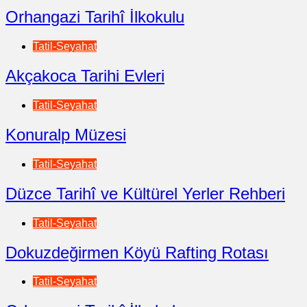
Orhangazi Tarihî İlkokulu
Tatil-Seyahat
Akçakoca Tarihi Evleri
Tatil-Seyahat
Konuralp Müzesi
Tatil-Seyahat
Düzce Tarihî ve Kültürel Yerler Rehberi
Tatil-Seyahat
Dokuzdeğirmen Köyü Rafting Rotası
Tatil-Seyahat