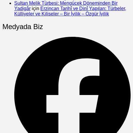
Sultan Melik Türbesi: Mengücek Döneminden Bir
Yadigâr
için
Erzincan Tarihî ve Dinî Yapıları: Türbeler,
Külliyeler ve Kiliseler – Bir İyilik – Özgür İyilik
Medyada Biz