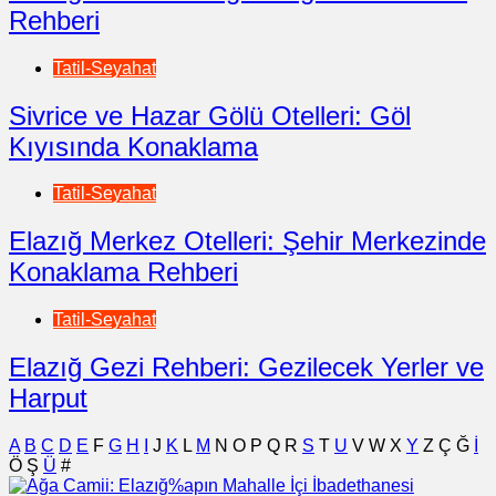
Rehberi
Tatil-Seyahat
Sivrice ve Hazar Gölü Otelleri: Göl
Kıyısında Konaklama
Tatil-Seyahat
Elazığ Merkez Otelleri: Şehir Merkezinde
Konaklama Rehberi
Tatil-Seyahat
Elazığ Gezi Rehberi: Gezilecek Yerler ve
Harput
A
B
C
D
E
F
G
H
I
J
K
L
M
N
O
P
Q
R
S
T
U
V
W
X
Y
Z
Ç
Ğ
İ
Ö
Ş
Ü
#