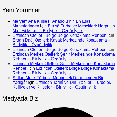
Yeni Yorumlar
Meryem Ana Kilisesi: Anadolu’nın En Eski
Mabetlerinden
için
Elazığ Türbe ve Mescitleri: Harput’ın
Manevi Mirası – Bir İyilik – Özgür İyilik
Erzincan Otelleri: Bölge Bölge Konaklama Rehberi
için
Ergan Dağı Otelleri: Kayak Merkezinde Konaklama –
Bir İyilik – Özgür İyilik
Erzincan Otelleri: Bölge Bölge Konaklama Rehberi
için
Erzincan Merkez Otelleri: Şehir Merkezinde Konaklama
Rehberi – Bir İyilik – Özgür İyilik
Erzincan Merkez Otelleri: Şehir Merkezinde Konaklama
Rehberi
için
Erzincan Otelleri: Bölge Bölge Konaklama
Rehberi – Bir İyilik – Özgür İyilik
Sultan Melik Türbesi: Mengücek Döneminden Bir
Yadigâr
için
Erzincan Tarihî ve Dinî Yapıları: Türbeler,
Külliyeler ve Kiliseler – Bir İyilik – Özgür İyilik
Medyada Biz