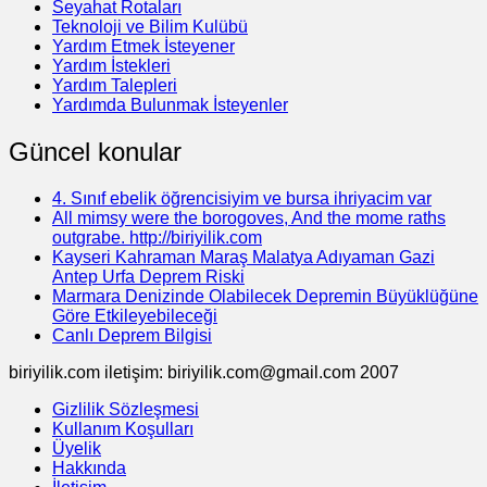
Seyahat Rotaları
Teknoloji ve Bilim Kulübü
Yardım Etmek İsteyener
Yardım İstekleri
Yardım Talepleri
Yardımda Bulunmak İsteyenler
Güncel konular
4. Sınıf ebelik öğrencisiyim ve bursa ihriyacim var
All mimsy were the borogoves, And the mome raths
outgrabe. http://biriyilik.com
Kayseri Kahraman Maraş Malatya Adıyaman Gazi
Antep Urfa Deprem Riski
Marmara Denizinde Olabilecek Depremin Büyüklüğüne
Göre Etkileyebileceği
Canlı Deprem Bilgisi
biriyilik.com iletişim: biriyilik.com@gmail.com 2007
Gizlilik Sözleşmesi
Kullanım Koşulları
Üyelik
Hakkında