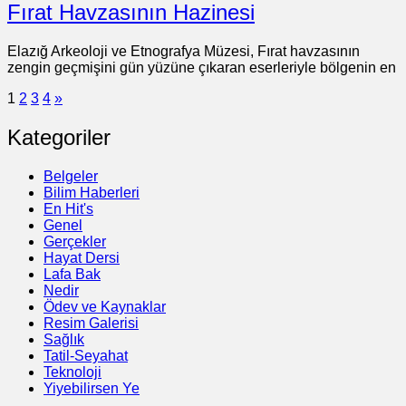
Fırat Havzasının Hazinesi
Elazığ Arkeoloji ve Etnografya Müzesi, Fırat havzasının
zengin geçmişini gün yüzüne çıkaran eserleriyle bölgenin en
1
2
3
4
»
Kategoriler
Belgeler
Bilim Haberleri
En Hit's
Genel
Gerçekler
Hayat Dersi
Lafa Bak
Nedir
Ödev ve Kaynaklar
Resim Galerisi
Sağlık
Tatil-Seyahat
Teknoloji
Yiyebilirsen Ye