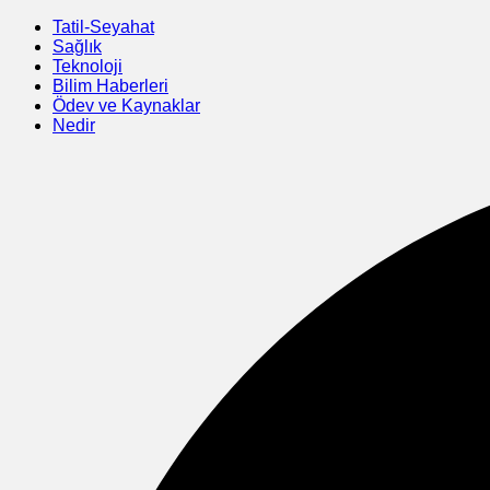
Skip
Tatil-Seyahat
to
Sağlık
content
Teknoloji
Bilim Haberleri
Ödev ve Kaynaklar
Nedir