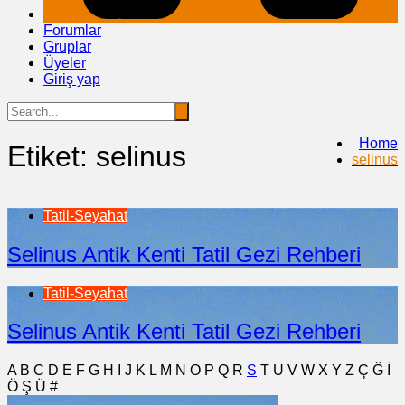
Forumlar
Gruplar
Üyeler
Giriş yap
Home
Etiket:
selinus
selinus
Tatil-Seyahat
Selinus Antik Kenti Tatil Gezi Rehberi
Tatil-Seyahat
Selinus Antik Kenti Tatil Gezi Rehberi
A
B
C
D
E
F
G
H
I
J
K
L
M
N
O
P
Q
R
S
T
U
V
W
X
Y
Z
Ç
Ğ
İ
Ö
Ş
Ü
#