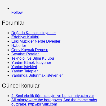
Follow
Forumlar
Doğada Kalmak İsteyenler
Edebiyat Kulübü
Eski Müzikler Nerde Diyenler
Haberler
Ödev Kaynak Deposu
Seyahat Rotaları
Teknoloji ve Bilim Kulübü
Yardım Etmek İsteyener
Yardım İstekleri
Yardım Talepleri
Yardımda Bulunmak İsteyenler
Güncel konular
4. Sınıf ebelik öğrencisiyim ve bursa ihriyacim var
All mimsy were the borogoves, And the mome raths
outgrabe. http://biriyilik.com