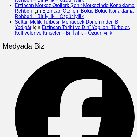
Erzincan Merkez Otelleri: Şehir Merkezinde Konaklama
Rehberi
için
Erzincan Otelleri: Bölge Bölge Konaklama
Rehberi – Bir İyilik – Özgür İyilik
Sultan Melik Türbesi: Mengücek Döneminden Bir
Yadigâr
için
Erzincan Tarihî ve Dinî Yapıları: Türbeler,
Külliyeler ve Kiliseler – Bir İyilik – Özgür İyilik
Medyada Biz