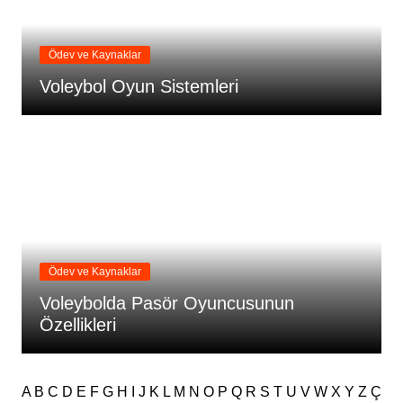
Ödev ve Kaynaklar
Voleybol Oyun Sistemleri
Ödev ve Kaynaklar
Voleybolda Pasör Oyuncusunun
Özellikleri
A
B
C
D
E
F
G
H
I
J
K
L
M
N
O
P
Q
R
S
T
U
V
W
X
Y
Z
Ç