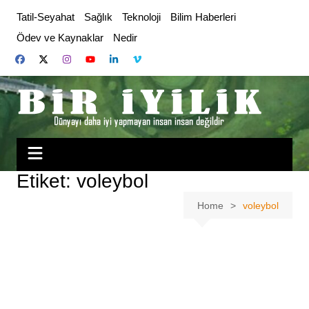
Skip
Tatil-Seyahat
Sağlık
Teknoloji
Bilim Haberleri
to
Ödev ve Kaynaklar
Nedir
content
Etiket:
voleybol
Home
voleybol