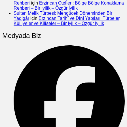
Rehberi
için
Erzincan Otelleri: Bölge Bölge Konaklama
Rehberi – Bir İyilik – Özgür İyilik
Sultan Melik Türbesi: Mengücek Döneminden Bir
Yadigâr
için
Erzincan Tarihî ve Dinî Yapıları: Türbeler,
Külliyeler ve Kiliseler – Bir İyilik – Özgür İyilik
Medyada Biz