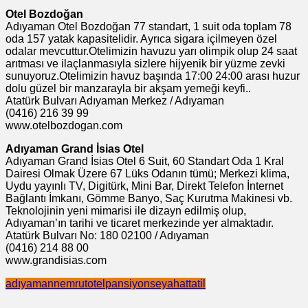
Otel Bozdoğan
Adıyaman Otel Bozdoğan 77 standart, 1 suit oda toplam 78
oda 157 yatak kapasitelidir. Ayrıca sigara içilmeyen özel
odalar mevcuttur.Otelimizin havuzu yarı olimpik olup 24 saat
arıtması ve ilaçlanmasıyla sizlere hijyenik bir yüzme zevki
sunuyoruz.Otelimizin havuz başında 17:00 24:00 arası huzur
dolu güzel bir manzarayla bir akşam yemeği keyfi..
Atatürk Bulvarı Adıyaman Merkez / Adıyaman
(0416) 216 39 99
www.otelbozdogan.com
Adıyaman Grand İsias Otel
Adıyaman Grand İsias Otel 6 Suit, 60 Standart Oda 1 Kral
Dairesi Olmak Üzere 67 Lüks Odanın tümü; Merkezi klima,
Uydu yayınlı TV, Digitürk, Mini Bar, Direkt Telefon İnternet
Bağlantı İmkanı, Gömme Banyo, Saç Kurutma Makinesi vb.
Teknolojinin yeni mimarisi ile dizayn edilmiş olup,
Adıyaman’ın tarihi ve ticaret merkezinde yer almaktadır.
Atatürk Bulvarı No: 180 02100 / Adıyaman
(0416) 214 88 00
www.grandisias.com
adıyaman
nemrut
otel
pansiyon
seyahat
tatil