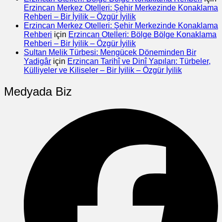
Erzincan Merkez Otelleri: Şehir Merkezinde Konaklama
Rehberi – Bir İyilik – Özgür İyilik
Erzincan Merkez Otelleri: Şehir Merkezinde Konaklama
Rehberi
için
Erzincan Otelleri: Bölge Bölge Konaklama
Rehberi – Bir İyilik – Özgür İyilik
Sultan Melik Türbesi: Mengücek Döneminden Bir
Yadigâr
için
Erzincan Tarihî ve Dinî Yapıları: Türbeler,
Külliyeler ve Kiliseler – Bir İyilik – Özgür İyilik
Medyada Biz