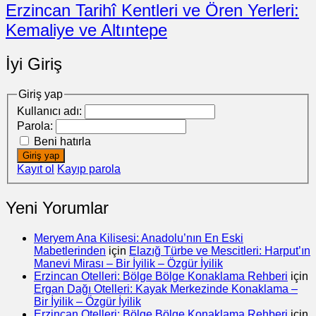
Erzincan Tarihî Kentleri ve Ören Yerleri:
Kemaliye ve Altıntepe
İyi Giriş
Giriş yap
Kullanıcı adı:
Parola:
Beni hatırla
Giriş yap
Kayıt ol
Kayıp parola
Yeni Yorumlar
Meryem Ana Kilisesi: Anadolu’nın En Eski
Mabetlerinden
için
Elazığ Türbe ve Mescitleri: Harput’ın
Manevi Mirası – Bir İyilik – Özgür İyilik
Erzincan Otelleri: Bölge Bölge Konaklama Rehberi
için
Ergan Dağı Otelleri: Kayak Merkezinde Konaklama –
Bir İyilik – Özgür İyilik
Erzincan Otelleri: Bölge Bölge Konaklama Rehberi
için