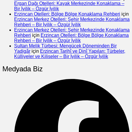
Ergan Dağı Otelleri: Kayak Merkezinde Konaklama –
Bir İyilik – Özgür İyilik
Erzincan Otelleri: Bölge Bölge Konaklama Rehberi
için
Erzincan Merkez Otelleri: Şehir Merkezinde Konaklama
Rehberi – Bir İyilik – Özgür İyilik
Erzincan Merkez Otelleri: Şehir Merkezinde Konaklama
Rehberi
için
Erzincan Otelleri: Bölge Bölge Konaklama
Rehberi – Bir İyilik – Özgür İyilik
Sultan Melik Türbesi: Mengücek Döneminden Bir
Yadigâr
için
Erzincan Tarihî ve Dinî Yapıları: Türbeler,
Külliyeler ve Kiliseler – Bir İyilik – Özgür İyilik
Medyada Biz