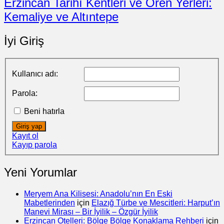
Erzincan Tarihî Kentleri ve Ören Yerleri:
Kemaliye ve Altıntepe
İyi Giriş
Kullanıcı adı:
Parola:
Beni hatırla
Giriş yap
Kayıt ol
Kayıp parola
Yeni Yorumlar
Meryem Ana Kilisesi: Anadolu’nın En Eski
Mabetlerinden
için
Elazığ Türbe ve Mescitleri: Harput’ın
Manevi Mirası – Bir İyilik – Özgür İyilik
Erzincan Otelleri: Bölge Bölge Konaklama Rehberi
için