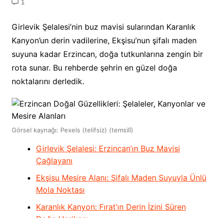
1
Girlevik Şelalesi’nin buz mavisi sularından Karanlık
Kanyon’un derin vadilerine, Ekşisu’nun şifalı maden
suyuna kadar Erzincan, doğa tutkunlarına zengin bir
rota sunar. Bu rehberde şehrin en güzel doğa
noktalarını derledik.
Görsel kaynağı: Pexels (telifsiz) (temsilî)
Girlevik Şelalesi: Erzincan’ın Buz Mavisi
Çağlayanı
Ekşisu Mesire Alanı: Şifalı Maden Suyuyla Ünlü
Mola Noktası
Karanlık Kanyon: Fırat’ın Derin İzini Süren