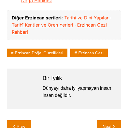
Doğa Harikası
Diğer Erzincan serileri:
Tarihî ve Dinî Yapılar
·
Tarihî Kentler ve Ören Yerleri
·
Erzincan Gezi
Rehberi
Erzincan Doğal Güzellikleri
Erzincan Gezi
Bir İyilik
Dünyayı daha iyi yapmayan insan
insan değildir.
Yazı
Prev
Next