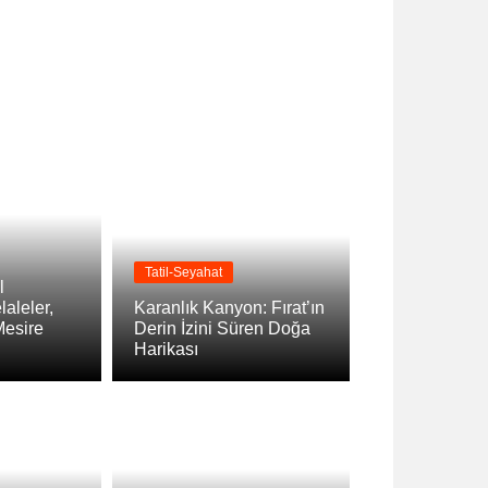
Tatil-Seyahat
l
laleler,
Karanlık Kanyon: Fırat’ın
Mesire
Derin İzini Süren Doğa
Harikası