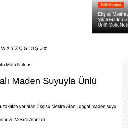
Tatil-Seyahat
Ekşisu Mesire 
Şifalı Maden 
Ünlü Mola Nok
W
X
Y
Z
Ç
Ğ
İ
Ö
Ş
Ü
#
ifalı Maden Suyuyla Ünlü
 uzaklıkta yer alan Ekşisu Mesire Alanı, doğal maden suyu