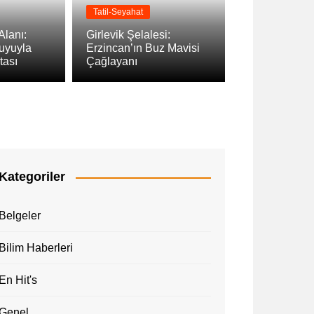
Tatil-Seyahat
Alanı:
Girlevik Şelalesi:
Suyuyla
Erzincan’ın Buz Mavisi
tası
Çağlayanı
Kategoriler
Belgeler
Bilim Haberleri
En Hit's
Genel