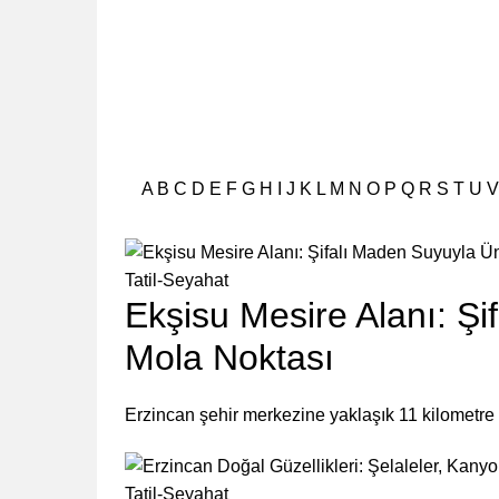
A
B
C
D
E
F
G
H
I
J
K
L
M
N
O
P
Q
R
S
T
U
V
Tatil-Seyahat
Ekşisu Mesire Alanı: Ş
Mola Noktası
Erzincan şehir merkezine yaklaşık 11 kilometre
Tatil-Seyahat