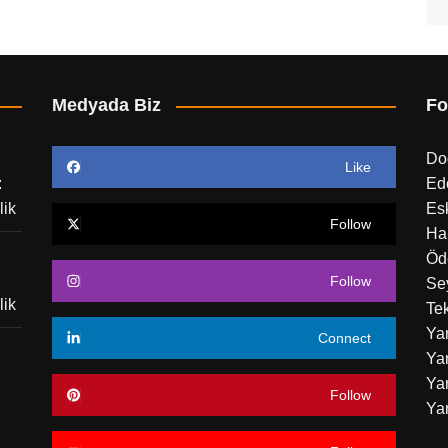
Medyada Biz
Fo
Do
Like
:
Ed
lik
Esk
Follow
Ha
Öd
Follow
Sey
lik
Tek
Ya
Connect
Yar
Yar
Follow
Ya