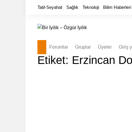
Skip
Tatil-Seyahat
Sağlık
Teknoloji
Bilim Haberleri
to
content
Forumlar
Gruplar
Üyeler
Giriş 
Etiket:
Erzincan Doğ