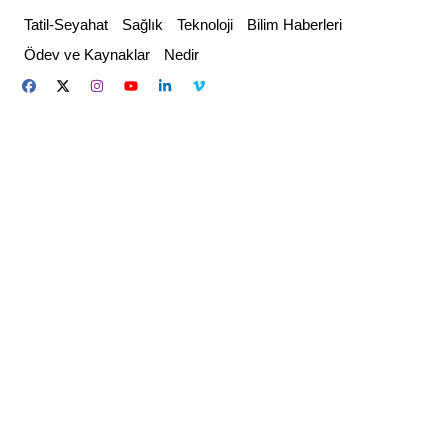
Skip
Tatil-Seyahat
Sağlık
Teknoloji
Bilim Haberleri
to
Ödev ve Kaynaklar
Nedir
content