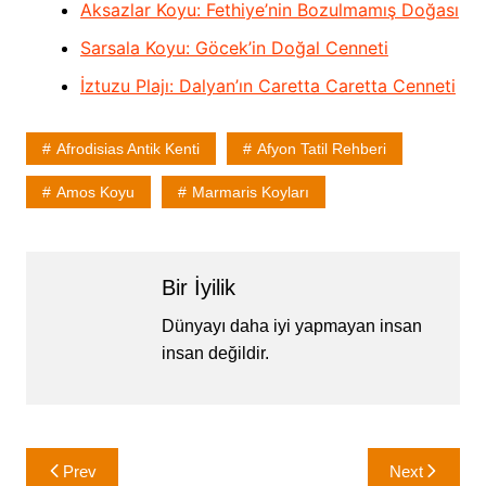
Aksazlar Koyu: Fethiye’nin Bozulmamış Doğası
Sarsala Koyu: Göcek’in Doğal Cenneti
İztuzu Plajı: Dalyan’ın Caretta Caretta Cenneti
Afrodisias Antik Kenti
Afyon Tatil Rehberi
Amos Koyu
Marmaris Koyları
Bir İyilik
Dünyayı daha iyi yapmayan insan
insan değildir.
Yazı
Prev
Next