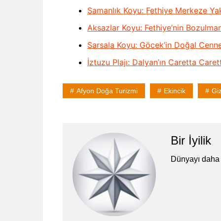
Samanlık Koyu: Fethiye Merkeze Yak
Aksazlar Koyu: Fethiye’nin Bozulma
Sarsala Koyu: Göcek’in Doğal Cenne
İztuzu Plajı: Dalyan’ın Caretta Care
Afyon Doğa Turizmi
Ekincik
Giz
Bir İyilik
Dünyayı daha 