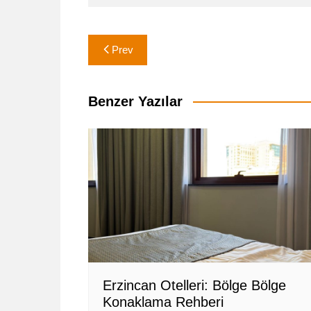
Yazı
Prev
gezinmesi
Benzer Yazılar
Erzincan Otelleri: Bölge Bölge
Konaklama Rehberi