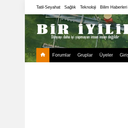
Skip
Tatil-Seyahat
Sağlık
Teknoloji
Bilim Haberleri
to
content
Forumlar
Gruplar
Üyeler
Giri