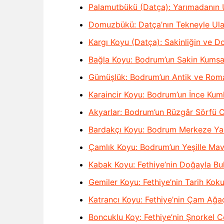
Palamutbükü (Datça): Yarımadanın 
Domuzbükü: Datça’nın Tekneyle Ulaş
Kargı Koyu (Datça): Sakinliğin ve D
Bağla Koyu: Bodrum’un Sakin Kumsa
Gümüşlük: Bodrum’un Antik ve Rom
Karaincir Koyu: Bodrum’un İnce Kuml
Akyarlar: Bodrum’un Rüzgâr Sörfü 
Bardakçı Koyu: Bodrum Merkeze Ya
Çamlık Koyu: Bodrum’un Yeşille Mav
Kabak Koyu: Fethiye’nin Doğayla Bu
Gemiler Koyu: Fethiye’nin Tarih Kok
Katrancı Koyu: Fethiye’nin Çam Ağaçla
Boncuklu Koy: Fethiye’nin Şnorkel C