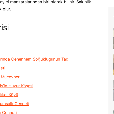
yici manzaralarından biri olarak bilinir. Sakinlik
 olur.
isi
ularında Cehennem Soğukluğunun Tadı
eti
 Mücevheri
is’in Huzur Köşesi
lıkçı Köyü
umsallı Cenneti
a Cenneti