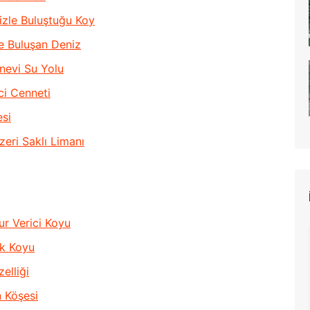
izle Buluştuğu Koy
e Buluşan Deniz
nevi Su Yolu
ci Cenneti
esi
zeri Saklı Limanı
r Verici Koyu
ak Koyu
elliği
n Köşesi