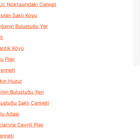
Uç Noktasındaki Cennet
ılan Saklı Koyu
oğanın Buluştuğu Yer
lı
antik Köyü
u Plajı
Cenneti
kın Huzur
inin Buluştuğu Yeri
luştuğu Saklı Cenneti
ulu Adası
rıyla Çevrili Plajı
enneti