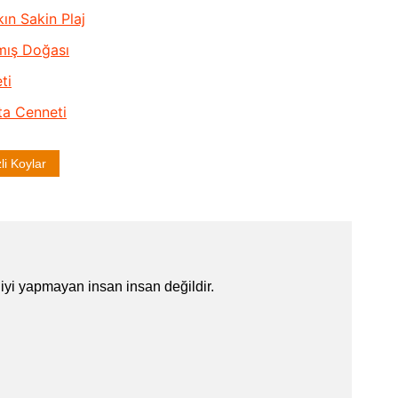
ın Sakin Plaj
mış Doğası
ti
tta Cenneti
li Koylar
iyi yapmayan insan insan değildir.