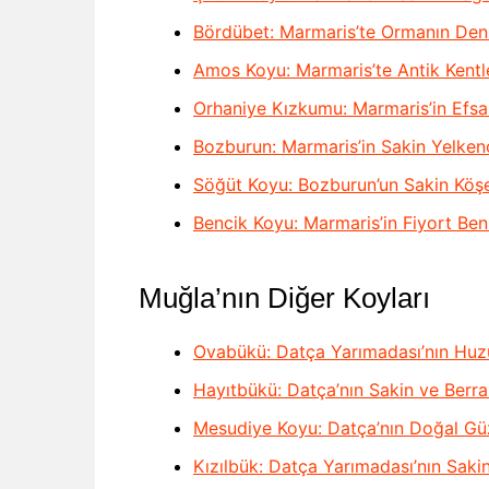
Bördübet: Marmaris’te Ormanın Den
Amos Koyu: Marmaris’te Antik Kentl
Orhaniye Kızkumu: Marmaris’in Efsa
Bozburun: Marmaris’in Sakin Yelken
Söğüt Koyu: Bozburun’un Sakin Köş
Bencik Koyu: Marmaris’in Fiyort Ben
Muğla’nın Diğer Koyları
Ovabükü: Datça Yarımadası’nın Huzu
Hayıtbükü: Datça’nın Sakin ve Berr
Mesudiye Koyu: Datça’nın Doğal Güz
Kızılbük: Datça Yarımadası’nın Saki