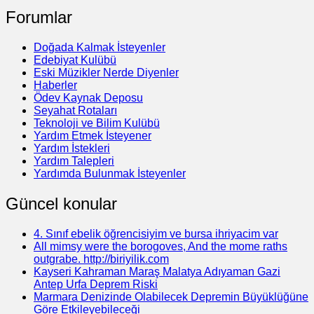
Forumlar
Doğada Kalmak İsteyenler
Edebiyat Kulübü
Eski Müzikler Nerde Diyenler
Haberler
Ödev Kaynak Deposu
Seyahat Rotaları
Teknoloji ve Bilim Kulübü
Yardım Etmek İsteyener
Yardım İstekleri
Yardım Talepleri
Yardımda Bulunmak İsteyenler
Güncel konular
4. Sınıf ebelik öğrencisiyim ve bursa ihriyacim var
All mimsy were the borogoves, And the mome raths
outgrabe. http://biriyilik.com
Kayseri Kahraman Maraş Malatya Adıyaman Gazi
Antep Urfa Deprem Riski
Marmara Denizinde Olabilecek Depremin Büyüklüğüne
Göre Etkileyebileceği