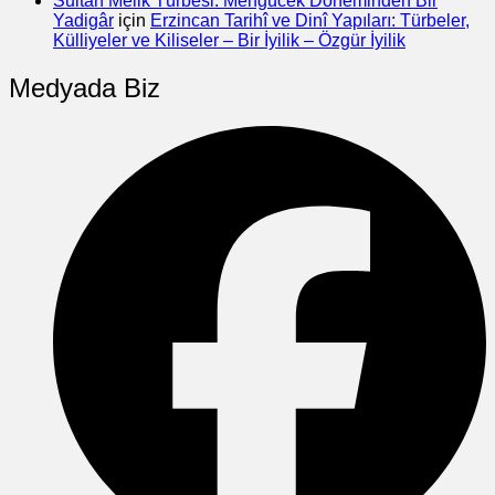
Sultan Melik Türbesi: Mengücek Döneminden Bir
Yadigâr
için
Erzincan Tarihî ve Dinî Yapıları: Türbeler,
Külliyeler ve Kiliseler – Bir İyilik – Özgür İyilik
Medyada Biz