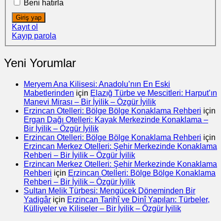
Beni hatırla
Giriş yap
Kayıt ol
Kayıp parola
Yeni Yorumlar
Meryem Ana Kilisesi: Anadolu’nın En Eski
Mabetlerinden
için
Elazığ Türbe ve Mescitleri: Harput’ın
Manevi Mirası – Bir İyilik – Özgür İyilik
Erzincan Otelleri: Bölge Bölge Konaklama Rehberi
için
Ergan Dağı Otelleri: Kayak Merkezinde Konaklama –
Bir İyilik – Özgür İyilik
Erzincan Otelleri: Bölge Bölge Konaklama Rehberi
için
Erzincan Merkez Otelleri: Şehir Merkezinde Konaklama
Rehberi – Bir İyilik – Özgür İyilik
Erzincan Merkez Otelleri: Şehir Merkezinde Konaklama
Rehberi
için
Erzincan Otelleri: Bölge Bölge Konaklama
Rehberi – Bir İyilik – Özgür İyilik
Sultan Melik Türbesi: Mengücek Döneminden Bir
Yadigâr
için
Erzincan Tarihî ve Dinî Yapıları: Türbeler,
Külliyeler ve Kiliseler – Bir İyilik – Özgür İyilik