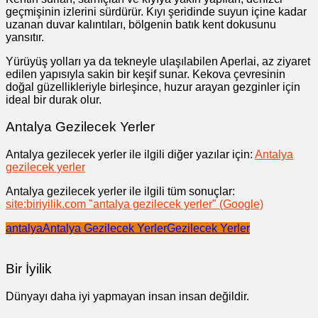
geçmişinin izlerini sürdürür. Kıyı şeridinde suyun içine kadar
uzanan duvar kalıntıları, bölgenin batık kent dokusunu
yansıtır.
Yürüyüş yolları ya da tekneyle ulaşılabilen Aperlai, az ziyaret
edilen yapısıyla sakin bir keşif sunar. Kekova çevresinin
doğal güzellikleriyle birleşince, huzur arayan gezginler için
ideal bir durak olur.
Antalya Gezilecek Yerler
Antalya gezilecek yerler ile ilgili diğer yazılar için:
Antalya
gezilecek yerler
Antalya gezilecek yerler ile ilgili tüm sonuçlar:
site:biriyilik.com "antalya gezilecek yerler" (Google)
antalya
Antalya Gezilecek Yerler
Gezilecek Yerler
Bir İyilik
Dünyayı daha iyi yapmayan insan insan değildir.
Yazı