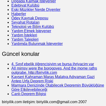
Doğada Kalmak İsteyenler
Edebiyat Kulübü
Eski Müzikler Nerde Diyenler
Haberler
Ödev Kaynak Deposu
Seyahat Rotaları
Teknoloji ve Bilim Kulübü
Yardım Etmek İsteyener
Yardım İstekleri
Yardım Talepleri
Yardımda Bulunmak İsteyenler
Güncel konular
4. Sınıf ebelik öğrencisiyim ve bursa ihriyacim var
All mimsy were the borogoves, And the mome raths
outgrabe. http://biriyilik.com
Kayseri Kahraman Maraş Malatya Adıyaman Gazi
Antep Urfa Deprem Riski
Marmara Denizinde Olabilecek Depremin Büyüklüğüne
Göre Etkileyebileceği
Canlı Deprem Bilgisi
biriyilik.com iletişim: biriyilik.com@gmail.com 2007