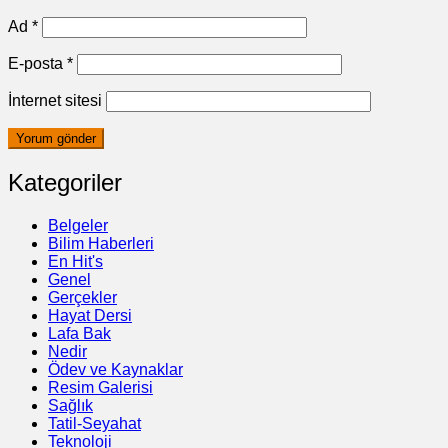
Ad
*
E-posta
*
İnternet sitesi
Kategoriler
Belgeler
Bilim Haberleri
En Hit's
Genel
Gerçekler
Hayat Dersi
Lafa Bak
Nedir
Ödev ve Kaynaklar
Resim Galerisi
Sağlık
Tatil-Seyahat
Teknoloji