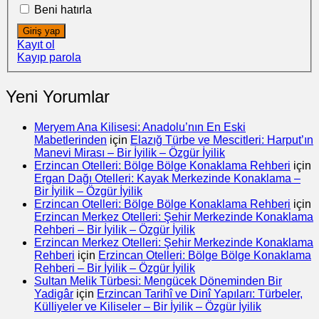
Beni hatırla
Giriş yap
Kayıt ol
Kayıp parola
Yeni Yorumlar
Meryem Ana Kilisesi: Anadolu’nın En Eski
Mabetlerinden
için
Elazığ Türbe ve Mescitleri: Harput’ın
Manevi Mirası – Bir İyilik – Özgür İyilik
Erzincan Otelleri: Bölge Bölge Konaklama Rehberi
için
Ergan Dağı Otelleri: Kayak Merkezinde Konaklama –
Bir İyilik – Özgür İyilik
Erzincan Otelleri: Bölge Bölge Konaklama Rehberi
için
Erzincan Merkez Otelleri: Şehir Merkezinde Konaklama
Rehberi – Bir İyilik – Özgür İyilik
Erzincan Merkez Otelleri: Şehir Merkezinde Konaklama
Rehberi
için
Erzincan Otelleri: Bölge Bölge Konaklama
Rehberi – Bir İyilik – Özgür İyilik
Sultan Melik Türbesi: Mengücek Döneminden Bir
Yadigâr
için
Erzincan Tarihî ve Dinî Yapıları: Türbeler,
Külliyeler ve Kiliseler – Bir İyilik – Özgür İyilik