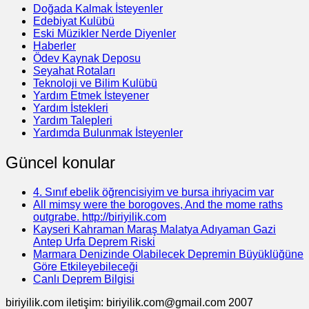
Doğada Kalmak İsteyenler
Edebiyat Kulübü
Eski Müzikler Nerde Diyenler
Haberler
Ödev Kaynak Deposu
Seyahat Rotaları
Teknoloji ve Bilim Kulübü
Yardım Etmek İsteyener
Yardım İstekleri
Yardım Talepleri
Yardımda Bulunmak İsteyenler
Güncel konular
4. Sınıf ebelik öğrencisiyim ve bursa ihriyacim var
All mimsy were the borogoves, And the mome raths
outgrabe. http://biriyilik.com
Kayseri Kahraman Maraş Malatya Adıyaman Gazi
Antep Urfa Deprem Riski
Marmara Denizinde Olabilecek Depremin Büyüklüğüne
Göre Etkileyebileceği
Canlı Deprem Bilgisi
biriyilik.com iletişim: biriyilik.com@gmail.com 2007