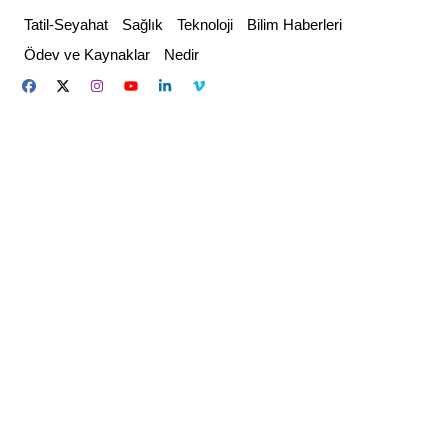
Skip
Tatil-Seyahat
Sağlık
Teknoloji
Bilim Haberleri
to
Ödev ve Kaynaklar
Nedir
content