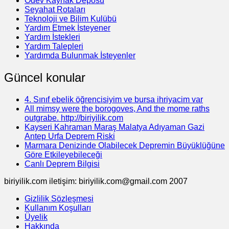
Ödev Kaynak Deposu
Seyahat Rotaları
Teknoloji ve Bilim Kulübü
Yardım Etmek İsteyener
Yardım İstekleri
Yardım Talepleri
Yardımda Bulunmak İsteyenler
Güncel konular
4. Sınıf ebelik öğrencisiyim ve bursa ihriyacim var
All mimsy were the borogoves, And the mome raths
outgrabe. http://biriyilik.com
Kayseri Kahraman Maraş Malatya Adıyaman Gazi
Antep Urfa Deprem Riski
Marmara Denizinde Olabilecek Depremin Büyüklüğüne
Göre Etkileyebileceği
Canlı Deprem Bilgisi
biriyilik.com iletişim: biriyilik.com@gmail.com 2007
Gizlilik Sözleşmesi
Kullanım Koşulları
Üyelik
Hakkında