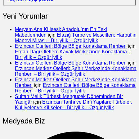
Yeni Yorumlar
Meryem Ana Kilisesi: Anadolu’nın En Eski
Mabetlerinden
için
Elazığ Türbe ve Mescitleri: Harput’ın
Manevi Mirası – Bir İyilik – Özgür İyilik
Erzincan Otelleri: Bölge Bölge Konaklama Rehberi
için
Ergan Dağı Otelleri: Kayak Merkezinde Konaklama –
Bir İyilik – Özgür İyilik
Erzincan Otelleri: Bölge Bölge Konaklama Rehberi
için
Erzincan Merkez Otelleri: Şehir Merkezinde Konaklama
Rehberi – Bir İyilik – Özgür İyilik
Erzincan Merkez Otelleri: Şehir Merkezinde Konaklama
Rehberi
için
Erzincan Otelleri: Bölge Bölge Konaklama
Rehberi – Bir İyilik – Özgür İyilik
Sultan Melik Türbesi: Mengücek Döneminden Bir
Yadigâr
için
Erzincan Tarihî ve Dinî Yapıları: Türbeler,
Külliyeler ve Kiliseler – Bir İyilik – Özgür İyilik
Medyada Biz