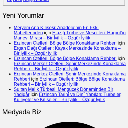
Yeni Yorumlar
Meryem Ana Kilisesi: Anadolu’nın En Eski
Mabetlerinden
için
Elazığ Türbe ve Mescitleri: Harput’ın
Manevi Mirası – Bir İyilik – Özgür İyilik
Erzincan Otelleri: Bölge Bölge Konaklama Rehberi
için
Ergan Dağı Otelleri: Kayak Merkezinde Konaklama –
Bir İyilik – Özgür İyilik
Erzincan Otelleri: Bölge Bölge Konaklama Rehberi
için
Erzincan Merkez Otelleri: Şehir Merkezinde Konaklama
Rehberi – Bir İyilik – Özgür İyilik
Erzincan Merkez Otelleri: Şehir Merkezinde Konaklama
Rehberi
için
Erzincan Otelleri: Bölge Bölge Konaklama
Rehberi – Bir İyilik – Özgür İyilik
Sultan Melik Türbesi: Mengücek Döneminden Bir
Yadigâr
için
Erzincan Tarihî ve Dinî Yapıları: Türbeler,
Külliyeler ve Kiliseler – Bir İyilik – Özgür İyilik
Medyada Biz