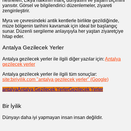
nesneleri, Likya halkının inanç dünyasını ve yaşam biçimini
yansıtır. Görsel ve bilgilendirici düzenlemeler, ziyareti
zenginleştirir.
Myra ve çevresindeki antik kentlerle birlikte gezildiğinde,
müze bölgenin tarihini kavramak için ideal bir başlangıç
sunar. Düzenli sergileme anlayışıyla her yaştan ziyaretçiye
hitap eder.
Antalya Gezilecek Yerler
Antalya gezilecek yerler ile ilgili diğer yazılar için:
Antalya
gezilecek yerler
Antalya gezilecek yerler ile ilgili tüm sonuçlar:
site:biriyilik.com "antalya gezilecek yerler" (Google)
antalya
Antalya Gezilecek Yerler
Gezilecek Yerler
Bir İyilik
Dünyayı daha iyi yapmayan insan insan değildir.
Yazı