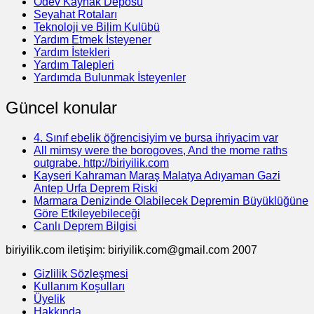
Ödev Kaynak Deposu
Seyahat Rotaları
Teknoloji ve Bilim Kulübü
Yardım Etmek İsteyener
Yardım İstekleri
Yardım Talepleri
Yardımda Bulunmak İsteyenler
Güncel konular
4. Sınıf ebelik öğrencisiyim ve bursa ihriyacim var
All mimsy were the borogoves, And the mome raths
outgrabe. http://biriyilik.com
Kayseri Kahraman Maraş Malatya Adıyaman Gazi
Antep Urfa Deprem Riski
Marmara Denizinde Olabilecek Depremin Büyüklüğüne
Göre Etkileyebileceği
Canlı Deprem Bilgisi
biriyilik.com iletişim: biriyilik.com@gmail.com 2007
Gizlilik Sözleşmesi
Kullanım Koşulları
Üyelik
Hakkında