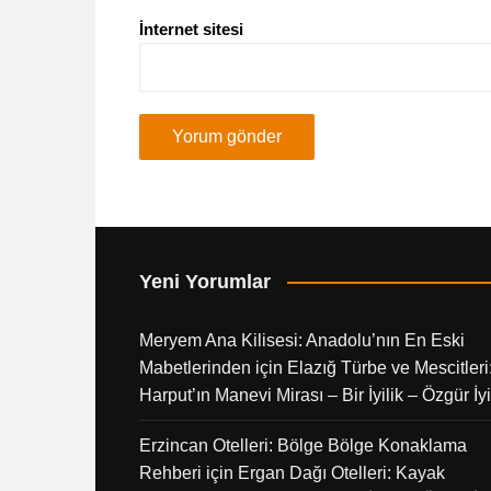
İnternet sitesi
Yeni Yorumlar
Meryem Ana Kilisesi: Anadolu’nın En Eski
Mabetlerinden
için
Elazığ Türbe ve Mescitleri
Harput’ın Manevi Mirası – Bir İyilik – Özgür İyi
Erzincan Otelleri: Bölge Bölge Konaklama
Rehberi
için
Ergan Dağı Otelleri: Kayak