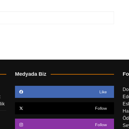
Medyada Biz
Fo
Do
Like
:
Ed
lik
Esk
Follow
Ha
Öd
Follow
Sey