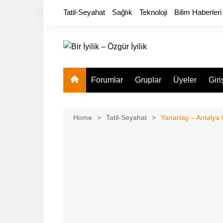
Skip
Tatil-Seyahat
Sağlık
Teknoloji
Bilim Haberleri
to
content
Forumlar
Gruplar
Üyeler
Giri
Home
Tatil-Seyahat
Yanartaş – Antalya 