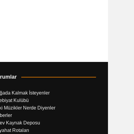
rumlar
ğada Kalmak İsteyenler
ebiyat Kulübü
i Müzikler Nerde Diyenler
berler
ev Kaynak Deposu
ahat Rotaları