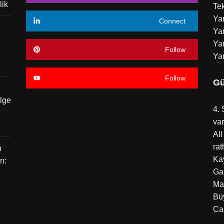
lik
Tek
Ya
Connect
Yar
Yar
Follow
Ya
Follow
Gü
ölge
4. 
var
Al
rat
n
Ka
ı:
Ga
Ma
Bü
Can