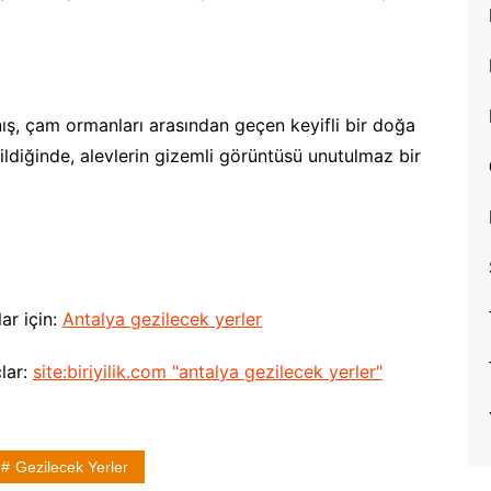
nış, çam ormanları arasından geçen keyifli bir doğa
ldiğinde, alevlerin gizemli görüntüsü unutulmaz bir
lar için:
Antalya gezilecek yerler
çlar:
site:biriyilik.com "antalya gezilecek yerler"
Gezilecek Yerler