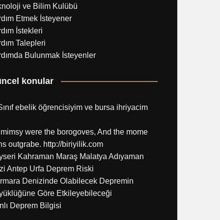
noloji ve Bilim Kulübü
rdım Etmek İsteyener
dım İstekleri
dım Talepleri
rdımda Bulunmak İsteyenler
ncel konular
Sınıf ebelik öğrencisiyim ve bursa ihriyacim
l mimsy were the borogoves, And the mome
hs outgrabe. http://biriyilik.com
yseri Kahraman Maraş Malatya Adıyaman
zi Antep Urfa Deprem Riski
rmara Denizinde Olabilecek Depremin
yüklüğüne Göre Etkileyebileceği
lı Deprem Bilgisi