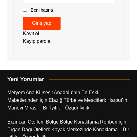
Beni hatırla
Giriş yap
Kayıt ol
Kayıp parola
Yeni Yorumlar
Meryem Ana Kilisesi: Anadolu’nın En Eski
Mabetlerinden
için
Elazığ Türbe ve Mescitleri: Harput’ın
Manevi Mirası – Bir İyilik – Özgür İyilik
Erzincan Otelleri: Bölge Bölge Konaklama Rehberi
için
Ergan Dağı Otelleri: Kayak Merkezinde Konaklama – Bir