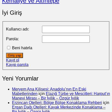
Kemaliye ve Altıntepe
İyi Giriş
Kullanıcı adı:
Parola:
Beni hatırla
Giriş yap
Kayıt ol
Kayıp parola
Yeni Yorumlar
Meryem Ana Kilisesi: Anadolu’nın En Eski
Mabetlerinden
için
Elazığ Türbe ve Mescitleri: Harput’ın
Manevi Mirası – Bir İyilik – Özgür İyilik
Erzincan Otelleri: Bölge Bölge Konaklama Rehberi
için
Ergan Dağı Otelleri: Kayak Merkezinde Konaklama –
Bir İyilik – Özgür İyilik