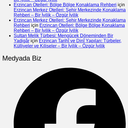
Erzincan Otelleri: Bölge Bölge Konaklama Rehberi
için
Erzincan Merkez Otelleri: Şehir Merkezinde Konaklama
Rehberi – Bir İyilik – Özgür İyilik
Erzincan Merkez Otelleri: Şehir Merkezinde Konaklama
Rehberi
için
Erzincan Otelleri: Bölge Bölge Konaklama
Rehberi – Bir İyilik – Özgür İyilik
Sultan Melik Türbesi: Mengücek Döneminden Bir
Yadigâr
için
Erzincan Tarihî ve Dinî Yapıları: Türbeler,
Külliyeler ve Kiliseler – Bir İyilik – Özgür İyilik
Medyada Biz