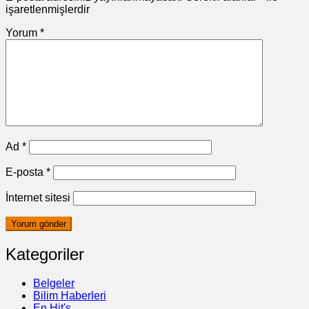
işaretlenmişlerdir
Yorum
*
Ad
*
E-posta
*
İnternet sitesi
Kategoriler
Belgeler
Bilim Haberleri
En Hit's