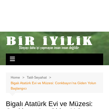
Home
Tatil-Seyahat
Bigalı Atatürk Evi ve Müzesi: Conkbayırı’na Giden Yolun
Başlangıcı
Bigalı Atatürk Evi ve Müzesi: