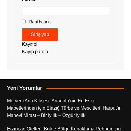
Beni hatırla
Giriş yap
Kayıt ol
Kayıp parola
Yeni Yorumlar
Meryem Ana Kilisesi: Anadolu’nın En Eski
Mabetlerinden
için
Elazığ Türbe ve Mescitleri: Harput’ın
Manevi Mirası – Bir İyilik – Özgür İyilik
Erzincan Otelleri: Bölge Bölge Konaklama Rehberi
için