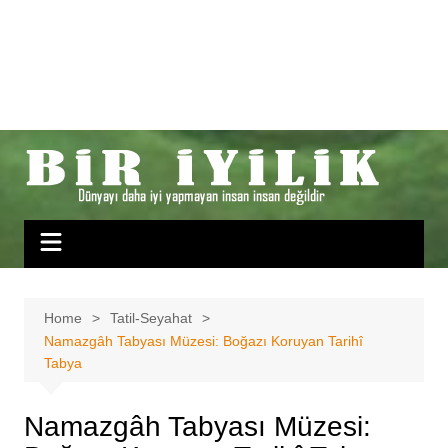
Home
Tatil-Seyahat
Namazgâh Tabyası Müzesi: Boğazı Koruyan Tarihî
Tabya
Namazgâh Tabyası Müzesi: