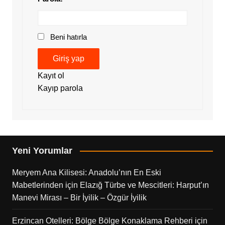
Beni hatırla
Giriş yap
Kayıt ol
Kayıp parola
Yeni Yorumlar
Meryem Ana Kilisesi: Anadolu’nın En Eski
Mabetlerinden
için
Elazığ Türbe ve Mescitleri: Harput’ın
Manevi Mirası – Bir İyilik – Özgür İyilik
Erzincan Otelleri: Bölge Bölge Konaklama Rehberi
için