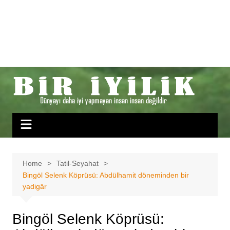
Home
Tatil-Seyahat
Bingöl Selenk Köprüsü: Abdülhamit döneminden bir
yadigâr
Bingöl Selenk Köprüsü: