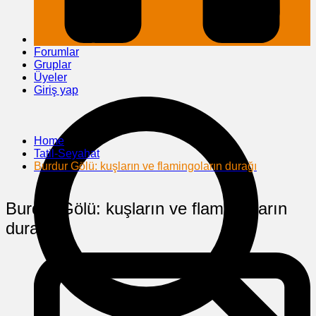
Forumlar
Gruplar
Üyeler
Giriş yap
Home
Tatil-Seyahat
Burdur Gölü: kuşların ve flamingoların durağı
Burdur Gölü: kuşların ve flamingoların
durağı