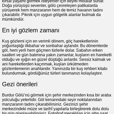
kırsal yaşamı görmek isteyenler için keyifli molalar sunar.
Doğa yürüyüşü sevenler, gölü çevreleyen patikalarda
yürüyerek hem manzaranın hem de temiz havanın tadını
çıkarabilir. Piknik için uygun gölgelik alanlar bulmak da
mümkündür.
En iyi gözlem zamanı
Kuş gözlemi için en verimli dönem, göç hareketlerinin
yoğunlaştığı ilkbahar ve sonbahar aylarıdır. Bu dönemlerde
göl, hem yerli hem göçmen türlerle dolar. Sabahın erken
saatleri ve gün batımına yakın zamanlar, kuşların en hareketli
olduğu ve ışığın en güzel düştüğü anlardır. Sessiz kalmak ve
ani hareketlerden kaçınmak, kuşları ürkütmeden
gözlemlemenin anahtarıdır. Yanınızda bir kuş rehberi kitabı
bulundurmak, gördüğünüz türleri tanımanızı kolaylaştırır.
Gezi önerileri
Burdur Gölü’nü görmek için şehir merkezinden kısa bir araba
yolculuğu yeterlidir. Göl kenarındaki seyir noktalarından
manzaranın tadını çıkarabilirsiniz. Gezinizi şehir
merkezindeki müze ve tarihî yapılarla birleştirerek dolu dolu
bir gün planlayabilirsiniz. Fotoğraf meraklıları için altın saat