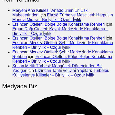
Meryem Ana Kilisesi: Anadolu’nın En Eski
Mabetlerinden
için
Elazığ Türbe ve Mescitleri: Harput’ın
Manevi Mirası – Bir İyilik – Özgür İyilik
Erzincan Otelleri: Bölge Bölge Konaklama Rehberi
için
Ergan Dağı Otelleri: Kayak Merkezinde Konaklama –
Bir İyilik – Özgür İyilik
Erzincan Otelleri: Bölge Bölge Konaklama Rehberi
için
Erzincan Merkez Otelleri: Şehir Merkezinde Konaklama
Rehberi – Bir İyilik – Özgür İyilik
Erzincan Merkez Otelleri: Şehir Merkezinde Konaklama
Rehberi
için
Erzincan Otelleri: Bölge Bölge Konaklama
Rehberi – Bir İyilik – Özgür İyilik
Sultan Melik Türbesi: Mengücek Döneminden Bir
Yadigâr
için
Erzincan Tarihî ve Dinî Yapıları: Türbeler,
Külliyeler ve Kiliseler – Bir İyilik – Özgür İyilik
Medyada Biz