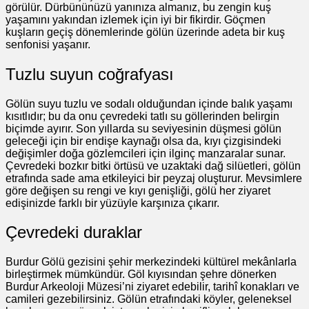
görülür. Dürbününüzü yanınıza almanız, bu zengin kuş
yaşamını yakından izlemek için iyi bir fikirdir. Göçmen
kuşların geçiş dönemlerinde gölün üzerinde adeta bir kuş
senfonisi yaşanır.
Tuzlu suyun coğrafyası
Gölün suyu tuzlu ve sodalı olduğundan içinde balık yaşamı
kısıtlıdır; bu da onu çevredeki tatlı su göllerinden belirgin
biçimde ayırır. Son yıllarda su seviyesinin düşmesi gölün
geleceği için bir endişe kaynağı olsa da, kıyı çizgisindeki
değişimler doğa gözlemcileri için ilginç manzaralar sunar.
Çevredeki bozkır bitki örtüsü ve uzaktaki dağ silüetleri, gölün
etrafında sade ama etkileyici bir peyzaj oluşturur. Mevsimlere
göre değişen su rengi ve kıyı genişliği, gölü her ziyaret
edişinizde farklı bir yüzüyle karşınıza çıkarır.
Çevredeki duraklar
Burdur Gölü gezisini şehir merkezindeki kültürel mekânlarla
birleştirmek mümkündür. Göl kıyısından şehre dönerken
Burdur Arkeoloji Müzesi’ni ziyaret edebilir, tarihî konakları ve
camileri gezebilirsiniz. Gölün etrafındaki köyler, geleneksel