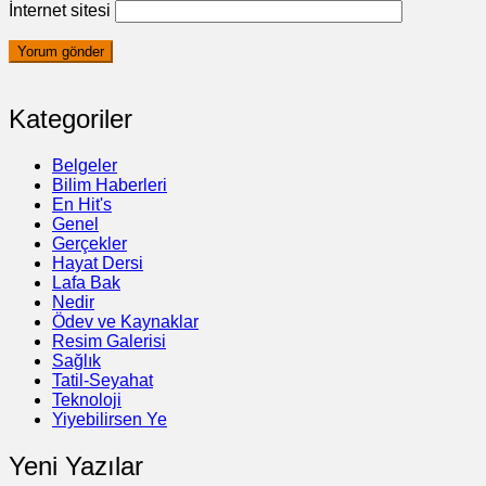
İnternet sitesi
Kategoriler
Belgeler
Bilim Haberleri
En Hit's
Genel
Gerçekler
Hayat Dersi
Lafa Bak
Nedir
Ödev ve Kaynaklar
Resim Galerisi
Sağlık
Tatil-Seyahat
Teknoloji
Yiyebilirsen Ye
Yeni Yazılar