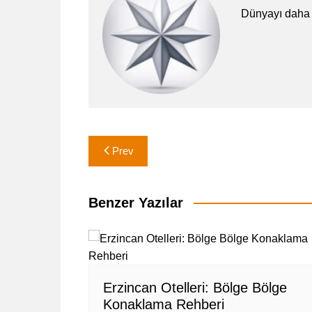
Dünyayı daha 
Yazı
Prev
gezinmesi
Benzer Yazılar
Erzincan Otelleri: Bölge Bölge
Konaklama Rehberi