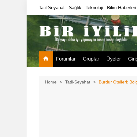
Skip
Tatil-Seyahat
Sağlık
Teknoloji
Bilim Haberleri
to
content
Forumlar
Gruplar
Üyeler
Giri
Home
Tatil-Seyahat
Burdur Otelleri: Bö