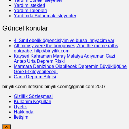
Yardım Etmek İsteyener
Yardım İstekleri
Yardım Talepleri
Yardımda Bulunmak İsteyenler
Güncel konular
4. Sınıf ebelik öğrencisiyim ve bursa ihriyacim var
All mimsy were the borogoves, And the mome raths
outgrabe. http://biriyilik.com
Kayseri Kahraman Maraş Malatya Adıyaman Gazi
Antep Urfa Deprem Riski
Marmara Denizinde Olabilecek Depremin Büyüklüğüne
Göre Etkileyebileceği
Canlı Deprem Bilgisi
biriyilik.com iletişim: biriyilik.com@gmail.com 2007
Gizlilik Sözleşmesi
Kullanım Koşulları
Üyelik
Hakkında
İletişim