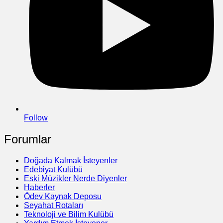
Follow
Forumlar
Doğada Kalmak İsteyenler
Edebiyat Kulübü
Eski Müzikler Nerde Diyenler
Haberler
Ödev Kaynak Deposu
Seyahat Rotaları
Teknoloji ve Bilim Kulübü