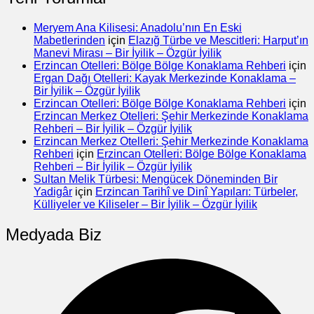
Meryem Ana Kilisesi: Anadolu’nın En Eski
Mabetlerinden
için
Elazığ Türbe ve Mescitleri: Harput’ın
Manevi Mirası – Bir İyilik – Özgür İyilik
Erzincan Otelleri: Bölge Bölge Konaklama Rehberi
için
Ergan Dağı Otelleri: Kayak Merkezinde Konaklama –
Bir İyilik – Özgür İyilik
Erzincan Otelleri: Bölge Bölge Konaklama Rehberi
için
Erzincan Merkez Otelleri: Şehir Merkezinde Konaklama
Rehberi – Bir İyilik – Özgür İyilik
Erzincan Merkez Otelleri: Şehir Merkezinde Konaklama
Rehberi
için
Erzincan Otelleri: Bölge Bölge Konaklama
Rehberi – Bir İyilik – Özgür İyilik
Sultan Melik Türbesi: Mengücek Döneminden Bir
Yadigâr
için
Erzincan Tarihî ve Dinî Yapıları: Türbeler,
Külliyeler ve Kiliseler – Bir İyilik – Özgür İyilik
Medyada Biz