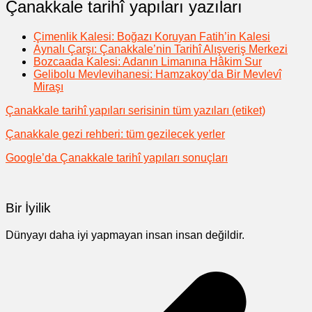
Çanakkale tarihî yapıları yazıları
Çimenlik Kalesi: Boğazı Koruyan Fatih’in Kalesi
Aynalı Çarşı: Çanakkale’nin Tarihî Alışveriş Merkezi
Bozcaada Kalesi: Adanın Limanına Hâkim Sur
Gelibolu Mevlevihanesi: Hamzakoy’da Bir Mevlevî
Miraşı
Çanakkale tarihî yapıları serisinin tüm yazıları (etiket)
Çanakkale gezi rehberi: tüm gezilecek yerler
Google’da Çanakkale tarihî yapıları sonuçları
Bir İyilik
Dünyayı daha iyi yapmayan insan insan değildir.
Yazı
gezinmesi