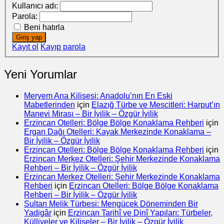
Kullanıcı adı:
Parola:
Beni hatırla
Giriş yap
Kayıt ol
Kayıp parola
Yeni Yorumlar
Meryem Ana Kilisesi: Anadolu’nın En Eski
Mabetlerinden
için
Elazığ Türbe ve Mescitleri: Harput’ın
Manevi Mirası – Bir İyilik – Özgür İyilik
Erzincan Otelleri: Bölge Bölge Konaklama Rehberi
için
Ergan Dağı Otelleri: Kayak Merkezinde Konaklama –
Bir İyilik – Özgür İyilik
Erzincan Otelleri: Bölge Bölge Konaklama Rehberi
için
Erzincan Merkez Otelleri: Şehir Merkezinde Konaklama
Rehberi – Bir İyilik – Özgür İyilik
Erzincan Merkez Otelleri: Şehir Merkezinde Konaklama
Rehberi
için
Erzincan Otelleri: Bölge Bölge Konaklama
Rehberi – Bir İyilik – Özgür İyilik
Sultan Melik Türbesi: Mengücek Döneminden Bir
Yadigâr
için
Erzincan Tarihî ve Dinî Yapıları: Türbeler,
Külliyeler ve Kiliseler – Bir İyilik – Özgür İyilik