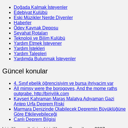
Doğada Kalmak İsteyenler
Edebiyat Kulübü
Eski Müzikler Nerde Diyenler
Haberler
Ödev Kaynak Deposu
Seyahat Rotaları
Teknoloji ve Bilim Kulübü
Yardım Etmek İsteyener
Yardım İstekleri
Yardım Talepleri
Yardımda Bulunmak İsteyenler
Güncel konular
4. Sınıf ebelik öğrencisiyim ve bursa ihriyacim var
All mimsy were the borogoves, And the mome raths
outgrabe. http://biriyilik.com
Kayseri Kahraman Maraş Malatya Adıyaman Gazi
Antep Urfa Deprem Riski
Marmara Denizinde Olabilecek Depremin Büyüklüğüne
Göre Etkileyebileceği
Canlı Deprem Bilgisi