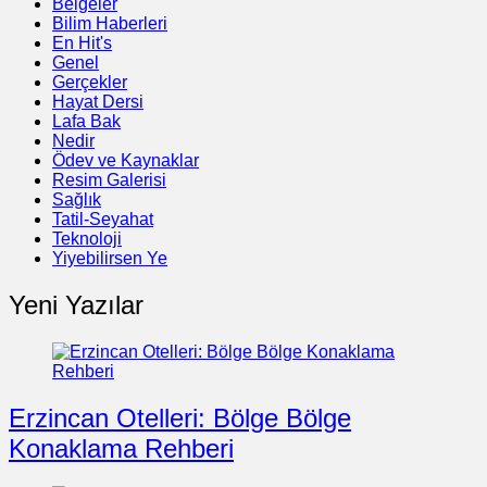
Belgeler
Bilim Haberleri
En Hit's
Genel
Gerçekler
Hayat Dersi
Lafa Bak
Nedir
Ödev ve Kaynaklar
Resim Galerisi
Sağlık
Tatil-Seyahat
Teknoloji
Yiyebilirsen Ye
Yeni Yazılar
Erzincan Otelleri: Bölge Bölge
Konaklama Rehberi