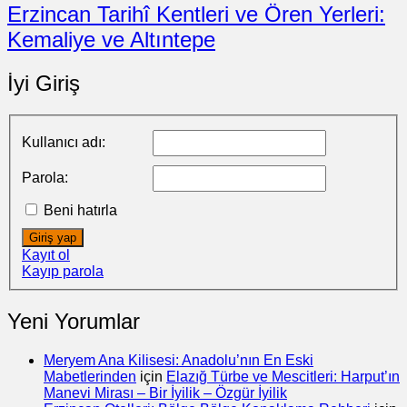
Erzincan Tarihî Kentleri ve Ören Yerleri:
Kemaliye ve Altıntepe
İyi Giriş
Kullanıcı adı:
Parola:
Beni hatırla
Giriş yap
Kayıt ol
Kayıp parola
Yeni Yorumlar
Meryem Ana Kilisesi: Anadolu’nın En Eski
Mabetlerinden
için
Elazığ Türbe ve Mescitleri: Harput’ın
Manevi Mirası – Bir İyilik – Özgür İyilik