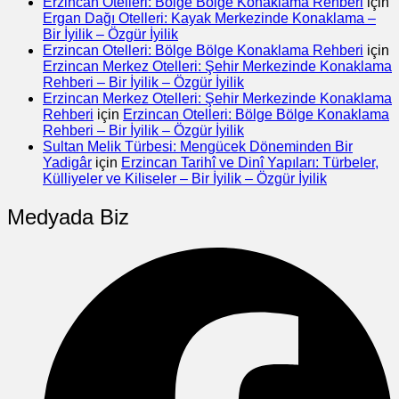
Erzincan Otelleri: Bölge Bölge Konaklama Rehberi
için
Ergan Dağı Otelleri: Kayak Merkezinde Konaklama –
Bir İyilik – Özgür İyilik
Erzincan Otelleri: Bölge Bölge Konaklama Rehberi
için
Erzincan Merkez Otelleri: Şehir Merkezinde Konaklama
Rehberi – Bir İyilik – Özgür İyilik
Erzincan Merkez Otelleri: Şehir Merkezinde Konaklama
Rehberi
için
Erzincan Otelleri: Bölge Bölge Konaklama
Rehberi – Bir İyilik – Özgür İyilik
Sultan Melik Türbesi: Mengücek Döneminden Bir
Yadigâr
için
Erzincan Tarihî ve Dinî Yapıları: Türbeler,
Külliyeler ve Kiliseler – Bir İyilik – Özgür İyilik
Medyada Biz