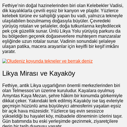
Fethiye’nin doğal hazinelerinden biri olan Kelebekler Vadisi,
dik kayalıklarla çevrili eşsiz bir kanyon ve plajdır. Yüzlerce
kelebek türüne ev sahipliği yapan bu vadi, yalnızca tekneyle
ulaşılabilen bozulmamış doğasıyla büyüler. Çevredeki
yürüyüş rotaları ve şelaleler, doğa tutkunlarına keşfedilecek
pek çok güzellik sunar. Ünlü Likya Yolu yürüyüş parkuru da
bu bölgeden geçerek doğaseverlere muhteşem manzaralar
eşliğinde uzun rotalar sunar. Vadinin sonundaki şelaleye
ulaşan patika, macera arayanlar için keyifli bir keşif imkânı
yaratır.
Likya Mirası ve Kayaköy
Fethiye, antik Likya uygarlığının önemli merkezlerinden biri
olan Telmessos’un üzerine kuruludur. Kayalara oyulmuş
Amyntas Kaya Mezarı, şehre hâkim bir konumda görkemiyle
dikkat çeker. Yakındaki terk edilmiş Kayaköy ise taş evleriyle
geçmişin hüzünlü ama büyüleyici atmosferini yaşatan eşsiz
bir açık hava müzesidir. Yüzlerce taş evin sessizce
yükseldiği bu hayalet köy, mübadele döneminin izlerini taşır.
Gün batımında bu eski yerleşimde gezinmek, ziyaretçilere
derin bir tarih duygusu yaşatır.