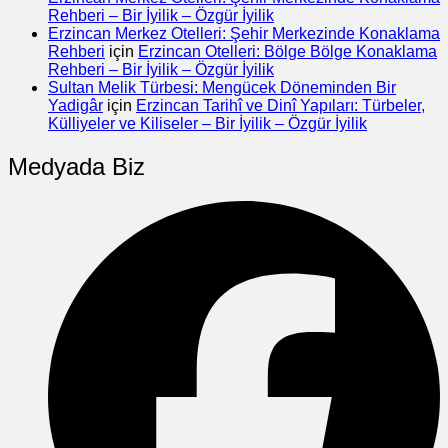
Rehberi – Bir İyilik – Özgür İyilik
Erzincan Merkez Otelleri: Şehir Merkezinde Konaklama
Rehberi
için
Erzincan Otelleri: Bölge Bölge Konaklama
Rehberi – Bir İyilik – Özgür İyilik
Sultan Melik Türbesi: Mengücek Döneminden Bir
Yadigâr
için
Erzincan Tarihî ve Dinî Yapıları: Türbeler,
Külliyeler ve Kiliseler – Bir İyilik – Özgür İyilik
Medyada Biz