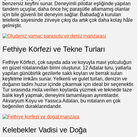
benzersiz keyfini sunar. Deneyimli pilotlar eşliğinde yapılan
tandem uçuşlar, daha önce hiç paraşütle atlamamış olanlar
için bile güvenli bir deneyim sağlar. Babadağ’a kurulan
teleferik sayesinde zirveye çıkış da artık çok daha kolay hâle
gelmiştir.
Fethiye Körfezi ve Tekne Turları
Fethiye Körfezi, çok sayıda ada ve koyuyla mavi yolculuğun
en güzel rotalarından birini oluşturur. 12 Adalar turu, yatlarla
yapılan günübirlik gezilerle saklı koyları ve berrak suları
keşfetme imkânı sunar. Yelkenli ve gulet turları, denizin ve
doğanın tadını huzur içinde çıkarmak için ideal bir seçenektir.
Tur sırasında mola verilen koylarda yüzmek ve teknede taze
balık keyfi yapmak, deneyimi tamamlayan ayrıntılardır.
Akvaryum Koyu ve Yassıca Adaları, bu rotaların en çok
beğenilen duraklarındandır.
Kelebekler Vadisi ve Doğa