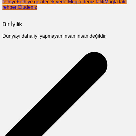
fethiye
Fethiye gezilecek yerler
Mugla deniz tatili
Mugla tatil
rehberi
Oludeniz
Bir İyilik
Dünyayı daha iyi yapmayan insan insan değildir.
Yazı
gezinmesi