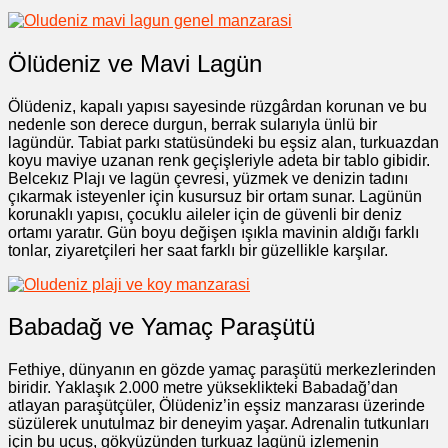
Ölüdeniz ve Mavi Lagün
Ölüdeniz, kapalı yapısı sayesinde rüzgârdan korunan ve bu
nedenle son derece durgun, berrak sularıyla ünlü bir
lagündür. Tabiat parkı statüsündeki bu eşsiz alan, turkuazdan
koyu maviye uzanan renk geçişleriyle adeta bir tablo gibidir.
Belcekız Plajı ve lagün çevresi, yüzmek ve denizin tadını
çıkarmak isteyenler için kusursuz bir ortam sunar. Lagünün
korunaklı yapısı, çocuklu aileler için de güvenli bir deniz
ortamı yaratır. Gün boyu değişen ışıkla mavinin aldığı farklı
tonlar, ziyaretçileri her saat farklı bir güzellikle karşılar.
Babadağ ve Yamaç Paraşütü
Fethiye, dünyanın en gözde yamaç paraşütü merkezlerinden
biridir. Yaklaşık 2.000 metre yükseklikteki Babadağ’dan
atlayan paraşütçüler, Ölüdeniz’in eşsiz manzarası üzerinde
süzülerek unutulmaz bir deneyim yaşar. Adrenalin tutkunları
için bu uçuş, gökyüzünden turkuaz lagünü izlemenin