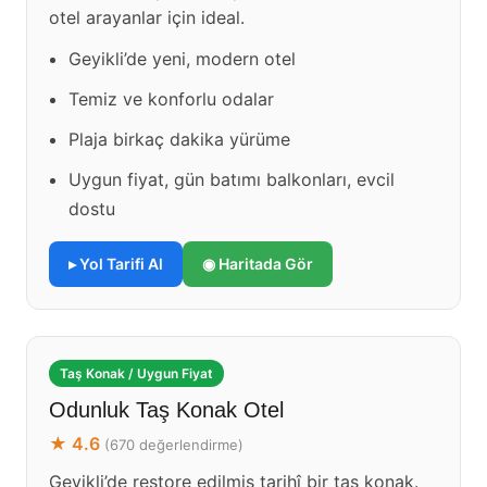
otel arayanlar için ideal.
Geyikli’de yeni, modern otel
Temiz ve konforlu odalar
Plaja birkaç dakika yürüme
Uygun fiyat, gün batımı balkonları, evcil
dostu
▸ Yol Tarifi Al
◉ Haritada Gör
Taş Konak / Uygun Fiyat
Odunluk Taş Konak Otel
★ 4.6
(670 değerlendirme)
Geyikli’de restore edilmiş tarihî bir taş konak.