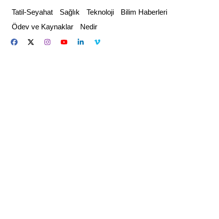
Skip
Tatil-Seyahat
Sağlık
Teknoloji
Bilim Haberleri
to
Ödev ve Kaynaklar
Nedir
content