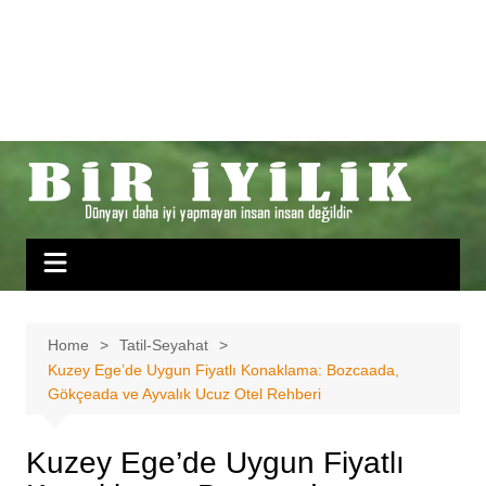
Home
Tatil-Seyahat
Kuzey Ege’de Uygun Fiyatlı Konaklama: Bozcaada,
Gökçeada ve Ayvalık Ucuz Otel Rehberi
Kuzey Ege’de Uygun Fiyatlı