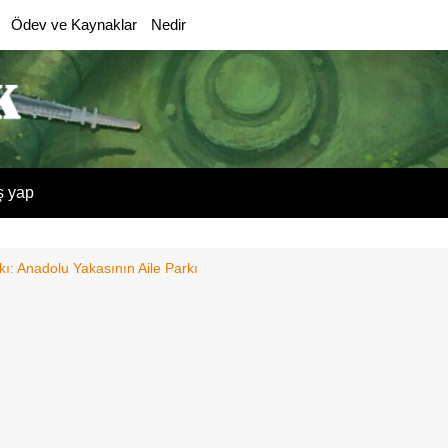
Ödev ve Kaynaklar
Nedir
ş yap
kı: Anadolu Yakasının Aile Parkı