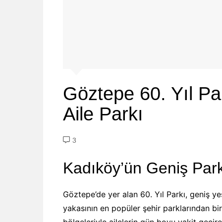
Göztepe 60. Yıl Pa
Aile Parkı
3
Kadıköy’ün Geniş Park
Göztepe’de yer alan 60. Yıl Parkı, geniş y
yakasının en popüler şehir parklarından biri
bölgeleriyle ailelerin gün boyu vakit geçir