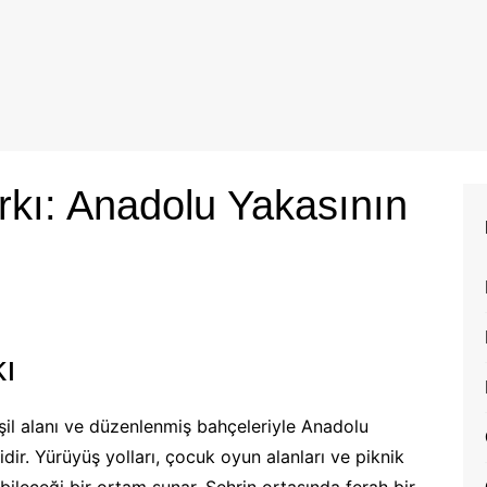
rkı: Anadolu Yakasının
ı
eşil alanı ve düzenlenmiş bahçeleriyle Anadolu
dir. Yürüyüş yolları, çocuk oyun alanları ve piknik
ebileceği bir ortam sunar. Şehrin ortasında ferah bir