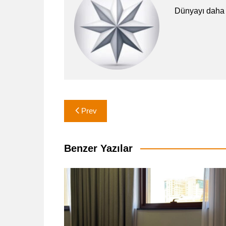
Dünyayı daha 
Yazı
Prev
gezinmesi
Benzer Yazılar