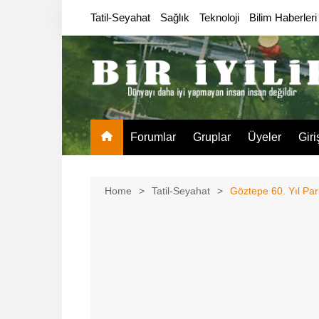
Skip
Tatil-Seyahat
Sağlık
Teknoloji
Bilim Haberleri
to
content
Forumlar
Gruplar
Üyeler
Giri
Home
Tatil-Seyahat
Göztepe 60. Yıl Par