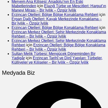
Meryem Ana Kilisesi: Anadolu’nın En Eski
Mabetlerinden
için
Elazığ Türbe ve Mescitleri: Harput’ın
Manevi Mirası – Bir İyilik – Özgür İyilik
Erzincan Otelleri: Bölge Bölge Konaklama Rehberi
için
Ergan Dağı Otelleri: Kayak Merkezinde Konaklama –
Bir İyilik – Özgür İyilik
Erzincan Otelleri: Bölge Bölge Konaklama Rehberi
için
Erzincan Merkez Otelleri: Şehir Merkezinde Konaklama
Rehberi – Bir İyilik – Özgür İyilik
Erzincan Merkez Otelleri: Şehir Merkezinde Konaklama
Rehberi
için
Erzincan Otelleri: Bölge Bölge Konaklama
Rehberi – Bir İyilik – Özgür İyilik
Sultan Melik Türbesi: Mengücek Döneminden Bir
Yadigâr
için
Erzincan Tarihî ve Dinî Yapıları: Türbeler,
Külliyeler ve Kiliseler – Bir İyilik – Özgür İyilik
Medyada Biz