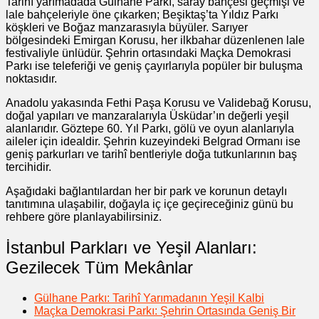
Tarihî yarımadada Gülhane Parkı, saray bahçesi geçmişi ve
lale bahçeleriyle öne çıkarken; Beşiktaş’ta Yıldız Parkı
köşkleri ve Boğaz manzarasıyla büyüler. Sarıyer
bölgesindeki Emirgan Korusu, her ilkbahar düzenlenen lale
festivaliyle ünlüdür. Şehrin ortasındaki Maçka Demokrasi
Parkı ise teleferiği ve geniş çayırlarıyla popüler bir buluşma
noktasıdır.
Anadolu yakasında Fethi Paşa Korusu ve Validebağ Korusu,
doğal yapıları ve manzaralarıyla Üsküdar’ın değerli yeşil
alanlarıdır. Göztepe 60. Yıl Parkı, gölü ve oyun alanlarıyla
aileler için idealdir. Şehrin kuzeyindeki Belgrad Ormanı ise
geniş parkurları ve tarihî bentleriyle doğa tutkunlarının baş
tercihidir.
Aşağıdaki bağlantılardan her bir park ve korunun detaylı
tanıtımına ulaşabilir, doğayla iç içe geçireceğiniz günü bu
rehbere göre planlayabilirsiniz.
İstanbul Parkları ve Yeşil Alanları:
Gezilecek Tüm Mekânlar
Gülhane Parkı: Tarihî Yarımadanın Yeşil Kalbi
Maçka Demokrasi Parkı: Şehrin Ortasında Geniş Bir