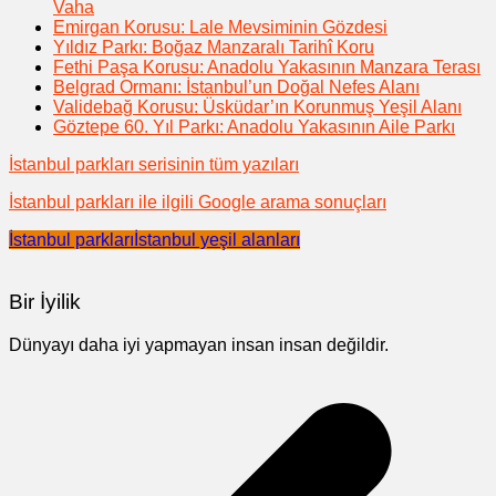
Vaha
Emirgan Korusu: Lale Mevsiminin Gözdesi
Yıldız Parkı: Boğaz Manzaralı Tarihî Koru
Fethi Paşa Korusu: Anadolu Yakasının Manzara Terası
Belgrad Ormanı: İstanbul’un Doğal Nefes Alanı
Validebağ Korusu: Üsküdar’ın Korunmuş Yeşil Alanı
Göztepe 60. Yıl Parkı: Anadolu Yakasının Aile Parkı
İstanbul parkları serisinin tüm yazıları
İstanbul parkları ile ilgili Google arama sonuçları
İstanbul parkları
İstanbul yeşil alanları
Bir İyilik
Dünyayı daha iyi yapmayan insan insan değildir.
Yazı
gezinmesi