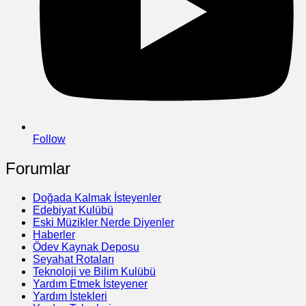
Follow
Forumlar
Doğada Kalmak İsteyenler
Edebiyat Kulübü
Eski Müzikler Nerde Diyenler
Haberler
Ödev Kaynak Deposu
Seyahat Rotaları
Teknoloji ve Bilim Kulübü
Yardım Etmek İsteyener
Yardım İstekleri