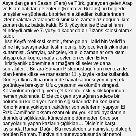
Asya’dan gelen Sasani (Pers) ve Türk, güneyden gelen Arap
ve İslam batıdan gelenlerle (Roma ve Bizans) bu bölgede
tanıştılar ve şüphesiz birbirlerini etkilediler, kültürlerinden
izler bıraktılar. Aralarındaki sınır kimi zaman az doğuda, kimi
zaman da az batıda kaldı. İS 3. yüzyılda ise Bizanslıların
elindeydi artık ve 7. yüzyıla kadar da bir Bizans kalesi olarak
kaldı.
Hısn Keyfâ melikesi kentini, fethe gelen Halid bin Velid’in
eline hiç savaşmadan teslim etmiş, böylece kenti yıkımdan
kurtarmıştı. Saraylar, bahçeler, kale, o zamanlar orta kısmı
ahşap olan köprü, mağara evler, en eskileri Erken
Hıristiyanlık dönemine ait mağara kiliseler ve daha
sonrakiler… Bir ara Süryani Piskoposluğu’nun merkezi de
olan kentte kilise ve manastırlar 11. yüzyıla kadar kullanıldı.
Güneş ufkun altına indiğinde hayal sahnesi yerini gerçek
görüntüye bırakıyor. Ufuk, yaşamın ve ölümün simgesi.
Karayolunun geçtiği yeni çelik köprü, eski yıkık köprünün
hemen yakınında. Dicle çok geniş yatağının sadece bir
bölümünü kullanıyor. Nehrin sığ sularında biriken kumu
römorklarına yükleyen traktörler son seferlerini yapıyor. El
Rızk Camii’nde akşam ezanı okunuyor. Köprü ayaklarının
dibindeki sığlıklarda, kümeslerine dönmeden önce son
banyolarını yapan kazların çığlıkları… Dicle’nin karşı
kıyısında Raman Dağı…Bu mesafeden tamamıyla çıplak gibi
görülen Raman, Türkiye’nin güneydoğusunda bir petrol