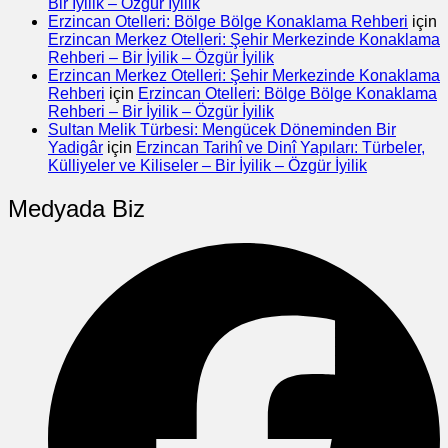
Bir İyilik – Özgür İyilik
Erzincan Otelleri: Bölge Bölge Konaklama Rehberi
için
Erzincan Merkez Otelleri: Şehir Merkezinde Konaklama
Rehberi – Bir İyilik – Özgür İyilik
Erzincan Merkez Otelleri: Şehir Merkezinde Konaklama
Rehberi
için
Erzincan Otelleri: Bölge Bölge Konaklama
Rehberi – Bir İyilik – Özgür İyilik
Sultan Melik Türbesi: Mengücek Döneminden Bir
Yadigâr
için
Erzincan Tarihî ve Dinî Yapıları: Türbeler,
Külliyeler ve Kiliseler – Bir İyilik – Özgür İyilik
Medyada Biz