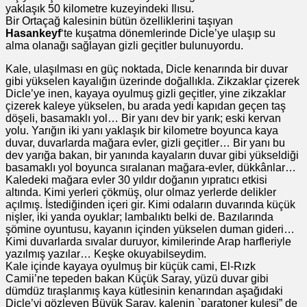
yaklaşık 50 kilometre kuzeyindeki Ilısu.
Bir Ortaçağ kalesinin bütün özelliklerini taşıyan
Hasankeyf
‘te kuşatma dönemlerinde Dicle’ye ulaşıp su
alma olanağı sağlayan gizli geçitler bulunuyordu.
Kale, ulaşılması en güç noktada, Dicle kenarında bir duvar
gibi yükselen kayalığın üzerinde doğallıkla. Zikzaklar çizerek
Dicle’ye inen, kayaya oyulmuş gizli geçitler, yine zikzaklar
çizerek kaleye yükselen, bu arada yedi kapıdan geçen taş
döşeli, basamaklı yol… Bir yanı dev bir yarık; eski kervan
yolu. Yarığın iki yanı yaklaşık bir kilometre boyunca kaya
duvar, duvarlarda mağara evler, gizli geçitler… Bir yanı bu
dev yarığa bakan, bir yanında kayaların duvar gibi yükseldiği
basamaklı yol boyunca sıralanan mağara-evler, dükkânlar…
Kaledeki mağara evler 30 yıldır doğanın yıpratıcı etkisi
altında. Kimi yerleri çökmüş, olur olmaz yerlerde delikler
açılmış. İstediğinden içeri gir. Kimi odaların duvarında küçük
nişler, iki yanda oyuklar; lambalıktı belki de. Bazılarında
şömine oyuntusu, kayanın içinden yükselen duman gideri…
Kimi duvarlarda sıvalar duruyor, kimilerinde Arap harfleriyle
yazılmış yazılar… Keşke okuyabilseydim.
Kale içinde kayaya oyulmuş bir küçük cami, El-Rızk
Camii’ne tepeden bakan Küçük Saray, yüzü duvar gibi
dümdüz tıraşlanmış kaya kütlesinin kenarından aşağıdaki
Dicle’yi gözleyen Büyük Saray, kalenin `paratoner kulesi” de