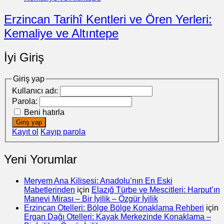
Erzincan Tarihî Kentleri ve Ören Yerleri:
Kemaliye ve Altıntepe
İyi Giriş
Giriş yap
Kullanıcı adı:
Parola:
Beni hatırla
Giriş yap
Kayıt ol
Kayıp parola
Yeni Yorumlar
Meryem Ana Kilisesi: Anadolu’nın En Eski
Mabetlerinden
için
Elazığ Türbe ve Mescitleri: Harput’ın
Manevi Mirası – Bir İyilik – Özgür İyilik
Erzincan Otelleri: Bölge Bölge Konaklama Rehberi
için
Ergan Dağı Otelleri: Kayak Merkezinde Konaklama –