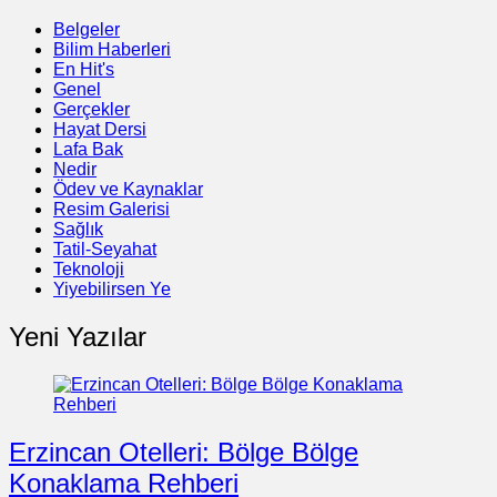
Belgeler
Bilim Haberleri
En Hit's
Genel
Gerçekler
Hayat Dersi
Lafa Bak
Nedir
Ödev ve Kaynaklar
Resim Galerisi
Sağlık
Tatil-Seyahat
Teknoloji
Yiyebilirsen Ye
Yeni Yazılar
Erzincan Otelleri: Bölge Bölge
Konaklama Rehberi