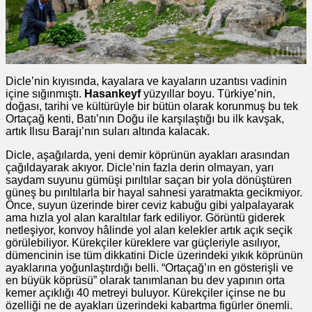
Dicle’nin kıyısında, kayalara ve kayaların uzantısı vadinin
içine sığınmıştı.
Hasankeyf
yüzyıllar boyu. Türkiye’nin,
doğası, tarihi ve kültürüyle bir bütün olarak korunmuş bu tek
Ortaçağ kenti, Batı’nın Doğu ile karşılaştığı bu ilk kavşak,
artık Ilısu Barajı’nın suları altında kalacak.
Dicle, aşağılarda, yeni demir köprünün ayakları arasından
çağıldayarak akıyor. Dicle’nin fazla derin olmayan, yarı
saydam suyunu gümüşi pırıltılar saçan bir yola dönüştüren
güneş bu pırıltılarla bir hayal sahnesi yaratmakta gecikmiyor.
Önce, suyun üzerinde birer ceviz kabuğu gibi yalpalayarak
ama hızla yol alan karaltılar fark ediliyor. Görüntü giderek
netleşiyor, konvoy hâlinde yol alan kelekler artık açık seçik
görülebiliyor. Kürekçiler küreklere var güçleriyle asılıyor,
dümencinin ise tüm dikkatini Dicle üzerindeki yıkık köprünün
ayaklarına yoğunlaştırdığı belli. “Ortaçağ’ın en gösterişli ve
en büyük köprüsü” olarak tanımlanan bu dev yapının orta
kemer açıklığı 40 metreyi buluyor. Kürekçiler içinse ne bu
özelliği ne de ayakları üzerindeki kabartma figürler önemli.