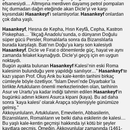
efsanesiydi… Altmışına merdiven dayamış petrol pompaları
hiç durmadan dağın eteğinde akan Dicle’yi ve karşı
kıyısındaki
Hasankeyf
‘i selamlıyorlar.
Hasankeyf
onlardan
çok daha yaşlı.
Hasankeyf
, Hesna de Kepha, Hısn Keyfâ, Cepha, Kastron
Piskephas… `İlkçağ Anadolu’sunda, o dünyanın Doğulu
süper gücü Persler, Romalılarla sonra da Bizanslılarla
burada karşılaştı. Batı’nın Doğu’ya karşı son kalesiydi
Hasankeyf
. Dicle ve Fırat o dönemlerde güç, hayat ve aynı
zamanda felaket kaynağıydı. Dicle’yi geçiş için en uygun
noktaydı.
Bugün ayakta bulunan
Hasankeyf
Kalesi’nin eski Roma
kalesinin bulunduğu yere yapıldığı sanılıyor…”
Hasankeyf
‘te
kazı yapan Prof. Oluş Arık bu kale-kentin tarihini birkaç
cümleyle böyle özetliyor. “İslam Devri’nde Diyarbakır’la
birlikte Artukluların önemli merkezlerinden olan, tarihinin
Asur ve Urartu’ya kadar indiği tahmin edilen
Hasankeyf
‘in
bugünkü adının kökeni Asurca kipani (kaya). Bu ad daha
sonra `kaya kalesi’ olarak Arapça söylenişiyle günümüze
gelmiş.”
Akkoyunluların, Artukluların, Emevilerin, Abbasilerin,
Bizanslıların, Romalıların ve belki daha eskilerin de kalesi…
Bu yaşlı kale-kentin geçmişi hakkında iyi kötü bir şeyler
kayıtlara geçmiş. Örneğin, Akkoyunlular zamanında (1461-