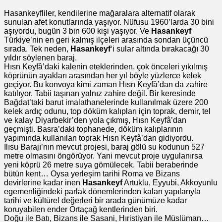
Hasankeyfliler, kendilerine mağaralara alternatif olarak
sunulan afet konutlarında yaşıyor. Nüfusu 1960’larda 30 bini
aşıyordu, bugün 3 bin 600 kişi yaşıyor. Ve
Hasankeyf
Türkiye’nin en geri kalmış ilçeleri arasında sondan üçüncü
sırada. Tek neden,
Hasankeyf
‘i sular altında bırakacağı 30
yıldır söylenen baraj.
Hısn Keyfâ’daki kalenin eteklerinden, çok önceleri yıkılmış
köprünün ayakları arasından her yıl böyle yüzlerce kelek
geçiyor. Bu konvoya kimi zaman Hısn Keyfâ’dan da zahire
katılıyor. Tabii taşınan yalnız zahire değil. Bir keresinde
Bağdat’taki barut imalathanelerinde kullanılmak üzere 200
kelek ardıç odunu, top döküm kalıpları için toprak, demir, tel
ve kalay Diyarbekir’den yola çıkmış, Hısn Keyfâ’dan
geçmişti. Basra’daki tophanede, döküm kalıplarının
yapımında kullanılan toprak Hısn Keyfâ’dan gidiyordu.
Ilısu Barajı’nın mevcut projesi, baraj gölü su kodunun 527
metre olmasını öngörüyor. Yani mevcut proje uygulanırsa
yeni köprü 26 metre suya gömülecek. Tabii beraberinde
bütün kent… Oysa yerleşim tarihi Roma ve Bizans
devirlerine kadar inen
Hasankeyf
Artuklu, Eyyubi, Akkoyunlu
egemenliğindeki parlak dönemlerinden kalan yapılarıyla
tarihi ve kültürel değerleri bir arada günümüze kadar
koruyabilen ender Ortaçağ kentlerinden biri.
Doğu ile Batı, Bizans ile Sasani, Hıristiyan ile Müslüman…