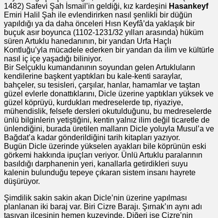
1482) Safevi Şah İsmail’in geldiği, kız kardeşini
Hasankeyf
Emiri Halil Şah ile evlendirirken nasıl şenlikli bir düğün
yapıldığı ya da daha önceleri Hısn Keyfâ’da yaklaşık bir
buçuk asır boyunca (1102-1231/32 yılları arasında) hüküm
süren Artuklu hanedanının, bir yandan Urfa Haçlı
Kontluğu’yla mücadele ederken bir yandan da ilim ve kültürle
nasıl iç içe yaşadığı biliniyor.
Bir Selçuklu kumandanının soyundan gelen Artukluların
kendilerine başkent yaptıkları bu kale-kenti saraylar,
bahçeler, su tesisleri, çarşılar, hanlar, hamamlar ve taştan
güzel evlerle donattıklarını, Dicle üzerine yaptıkları yüksek ve
güzel köprüyü, kurdukları medreselerde tıp, riyaziye,
mühendislik, felsefe dersleri okutulduğunu, bu medreselerde
ünlü bilginlerin yetiştiğini, kentin yalnız ilim değil ticaretle de
ünlendiğini, burada üretilen malların Dicle yoluyla Musul’a ve
Bağdat’a kadar gönderildiğini tarih kitapları yazıyor.
Bugün Dicle üzerinde yükselen ayakları bile köprünün eski
görkemi hakkında ipuçları veriyor. Ünlü Artuklu paralarının
basıldığı darphanenin yeri, kanallarla getirdikleri suyu
kalenin bulunduğu tepeye çıkaran sistem insanı hayrete
düşürüyor.
Şimdilik sakin sakin akan Dicle’nin üzerine yapılması
planlanan iki baraj var. Biri Cizre Barajı. Şırnak’ın aynı adı
taşıyan ilçesinin hemen kuzeyinde. Diğeri ise Cizre’nin