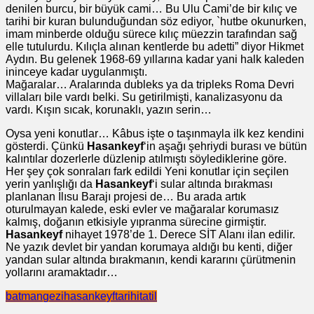
denilen burcu, bir büyük cami… Bu Ulu Cami’de bir kılıç ve
tarihi bir kuran bulunduğundan söz ediyor, `hutbe okunurken,
imam minberde olduğu sürece kılıç müezzin tarafından sağ
elle tutulurdu. Kılıçla alınan kentlerde bu adetti” diyor Hikmet
Aydın. Bu gelenek 1968-69 yıllarına kadar yani halk kaleden
ininceye kadar uygulanmıştı.
Mağaralar… Aralarında dubleks ya da tripleks Roma Devri
villaları bile vardı belki. Su getirilmişti, kanalizasyonu da
vardı. Kışın sıcak, korunaklı, yazın serin…
Oysa yeni konutlar… Kâbus işte o taşınmayla ilk kez kendini
gösterdi. Çünkü
Hasankeyf
‘in aşağı şehriydi burası ve bütün
kalıntılar dozerlerle düzlenip atılmıştı söylediklerine göre.
Her şey çok sonraları fark edildi Yeni konutlar için seçilen
yerin yanlışlığı da
Hasankeyf
‘i sular altında bırakması
planlanan Ilısu Barajı projesi de… Bu arada artık
oturulmayan kalede, eski evler ve mağaralar korumasız
kalmış, doğanın etkisiyle yıpranma sürecine girmiştir.
Hasankeyf
nihayet 1978’de 1. Derece SİT Alanı ilan edilir.
Ne yazık devlet bir yandan korumaya aldığı bu kenti, diğer
yandan sular altında bırakmanın, kendi kararını çürütmenin
yollarını aramaktadır…
batman
gezi
hasankeyf
tarihi
tatil