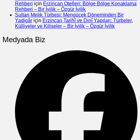
Rehberi
için
Erzincan Otelleri: Bölge Bölge Konaklama
Rehberi – Bir İyilik – Özgür İyilik
Sultan Melik Türbesi: Mengücek Döneminden Bir
Yadigâr
için
Erzincan Tarihî ve Dinî Yapıları: Türbeler,
Külliyeler ve Kiliseler – Bir İyilik – Özgür İyilik
Medyada Biz