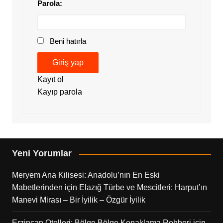
Parola:
Beni hatırla
Giriş yap
Kayıt ol
Kayıp parola
Yeni Yorumlar
Meryem Ana Kilisesi: Anadolu’nın En Eski
Mabetlerinden
için
Elazığ Türbe ve Mescitleri: Harput’ın
Manevi Mirası – Bir İyilik – Özgür İyilik
Erzincan Otelleri: Bölge Bölge Konaklama Rehberi
için