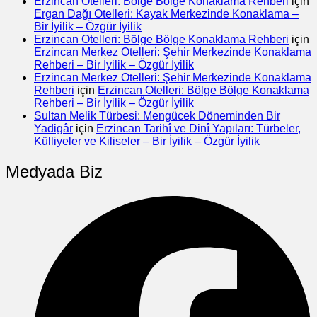
Erzincan Otelleri: Bölge Bölge Konaklama Rehberi
için
Ergan Dağı Otelleri: Kayak Merkezinde Konaklama –
Bir İyilik – Özgür İyilik
Erzincan Otelleri: Bölge Bölge Konaklama Rehberi
için
Erzincan Merkez Otelleri: Şehir Merkezinde Konaklama
Rehberi – Bir İyilik – Özgür İyilik
Erzincan Merkez Otelleri: Şehir Merkezinde Konaklama
Rehberi
için
Erzincan Otelleri: Bölge Bölge Konaklama
Rehberi – Bir İyilik – Özgür İyilik
Sultan Melik Türbesi: Mengücek Döneminden Bir
Yadigâr
için
Erzincan Tarihî ve Dinî Yapıları: Türbeler,
Külliyeler ve Kiliseler – Bir İyilik – Özgür İyilik
Medyada Biz