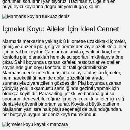
görülmeli sorularını yanıtlıyoruz. Hazırsanız, Ege’nin en
büyüleyici koylarına doğru bir yolculuğa çıkalım.
İçmeler Koyu: Aileler İçin İdeal Cennet
Marmaris merkezine yaklaşık 8 kilometre uzaklıktaki İçmeler,
geniş ve düzenli plajı, sığ ve berrak deniziyle özellikle aileler
için ideal bir koydur. Çam ormanlarıyla çevrili bu koy, hem
konforlu plaj olanakları hem de su sporları imkânlarıyla öne
çıkar. Sahil boyunca uzanan kafeler, restoranlar ve oteller
sayesinde gün boyu konforlu bir tatil geçirebilirsiniz.
Marmaris merkezine dolmuşlarla kolayca ulaşılan İçmeler,
hem hareketliliği hem de doğal güzelliği bir arada
sunmasıyla ziyaretçilerin gözdesidir. Plaj boyunca uzanan
yürüyüş yolu, akşamüstü serinliğinde gezinti yapmak için
oldukça keyiflidir. Parasailing, jet ski ve banana gibi su
sporlarını deneyebileceğiniz İçmeler, çocuklu aileler için sığ
deniziyle güvenli bir ortam sunar. Koydaki büyük otellerin
plajlarının yanı sıra halk plajı seçeneği de bulunduğundan,
her bütçeye uygun bir deniz keyfi mümkündür.