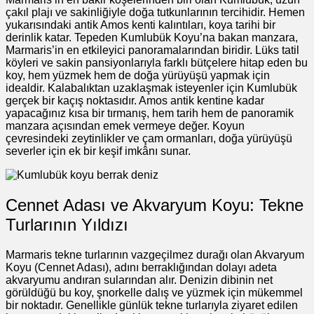
çakıl plajı ve sakinliğiyle doğa tutkunlarının tercihidir. Hemen
yukarısındaki antik Amos kenti kalıntıları, koya tarihi bir
derinlik katar. Tepeden Kumlubük Koyu’na bakan manzara,
Marmaris’in en etkileyici panoramalarından biridir. Lüks tatil
köyleri ve sakin pansiyonlarıyla farklı bütçelere hitap eden bu
koy, hem yüzmek hem de doğa yürüyüşü yapmak için
idealdir. Kalabalıktan uzaklaşmak isteyenler için Kumlubük
gerçek bir kaçış noktasıdır. Amos antik kentine kadar
yapacağınız kısa bir tırmanış, hem tarih hem de panoramik
manzara açısından emek vermeye değer. Koyun
çevresindeki zeytinlikler ve çam ormanları, doğa yürüyüşü
severler için ek bir keşif imkânı sunar.
Cennet Adası ve Akvaryum Koyu: Tekne
Turlarının Yıldızı
Marmaris tekne turlarının vazgeçilmez durağı olan Akvaryum
Koyu (Cennet Adası), adını berraklığından dolayı adeta
akvaryumu andıran sularından alır. Denizin dibinin net
görüldüğü bu koy, şnorkelle dalış ve yüzmek için mükemmel
bir noktadır. Genellikle günlük tekne turlarıyla ziyaret edilen