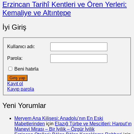
Erzincan Tarihî Kentleri ve Ören Yerleri:
Kemaliye ve Altıntepe
İyi Giriş
Kullanıcı adı:
Parola:
Beni hatırla
Giriş yap
Kayıt ol
Kayıp parola
Yeni Yorumlar
Meryem Ana Kilisesi: Anadolu’nın En Eski
Mabetlerinden
için
Elazığ Türbe ve Mescitleri: Harput’ın
Manevi Mirası – Bir İyilik – Özgür İyilik