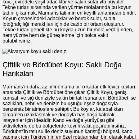
koy, çevredeki yeşil adacıklar ve sakin sularıyla büyüler.
Tekne turları sırasında verilen yüzme molalarında bu koyun
tadını çıkarmak, Marmaris tatilinin en keyifli anlarından biridir.
Koyun çevresindeki adacıklar ve berrak sular, sualtı
fotoğrafçılığı meraklıları için de cazip bir ortam oluşturur.
Tekne turları genellikle bu koyda uzun bir mola verdiğinden,
hem yüzme hem de güneşlenme için bolca vakit
bulabilirsiniz.
Çiftlik ve Bördübet Koyu: Saklı Doğa
Harikaları
Marmaris’in daha az bilinen ama bir o kadar etkileyici koyları
arasında Çiftlik ve Bördübet öne çıkar. Çiftlik Koyu, geniş
kumsalı ve sığ deniziyle sakin bir tatil sunarken, Bördübet ise
sazlıkları, nehri ve denizin buluştuğu eşsiz doğasıyla
benzersiz bir atmosfere sahiptir. Bu koylar, kalabalıktan
tamamen uzaklaşmak ve doğayla baş başa kalmak
isteyenler için idealdir. Kano ve doğa yürüyüşü gibi
aktivitelerle de bu bölgelerde keyifli vakit geçirebilirsiniz.
Bördübet’in tatlı su ile deniz suyunun karıştığı bölgesi, kano
yapmak için Türkiye’nin en özel rotalarından biri olarak kabul