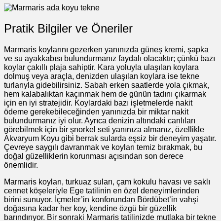
Pratik Bilgiler ve Öneriler
Marmaris koylarını gezerken yanınızda güneş kremi, şapka
ve su ayakkabısı bulundurmanız faydalı olacaktır; çünkü bazı
koylar çakıllı plaja sahiptir. Kara yoluyla ulaşılan koylara
dolmuş veya araçla, denizden ulaşılan koylara ise tekne
turlarıyla gidebilirsiniz. Sabah erken saatlerde yola çıkmak,
hem kalabalıktan kaçınmak hem de günün tadını çıkarmak
için en iyi stratejidir. Koylardaki bazı işletmelerde nakit
ödeme gerekebileceğinden yanınızda bir miktar nakit
bulundurmanız iyi olur. Ayrıca denizin altındaki canlıları
görebilmek için bir şnorkel seti yanınıza almanız, özellikle
Akvaryum Koyu gibi berrak sularda eşsiz bir deneyim yaşatır.
Çevreye saygılı davranmak ve koyları temiz bırakmak, bu
doğal güzelliklerin korunması açısından son derece
önemlidir.
Marmaris koyları, turkuaz suları, çam kokulu havası ve saklı
cennet köşeleriyle Ege tatilinin en özel deneyimlerinden
birini sunuyor. İçmeler’in konforundan Bördübet’in vahşi
doğasına kadar her koy, kendine özgü bir güzellik
barındırıyor. Bir sonraki Marmaris tatilinizde mutlaka bir tekne