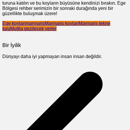
turuna katılın ve bu koyların büyüsüne kendinizi bırakın. Ege
Bölgesi rehber serimizin bir sonraki durağında yeni bir
güzellikte buluşmak üzere!
Ege koyları
marmaris
Marmaris koyları
Marmaris tekne
turu
Muğla gezilecek yerler
Bir İyilik
Dünyayı daha iyi yapmayan insan insan değildir.
Yazı
gezinmesi