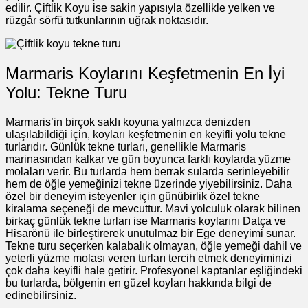
edilir. Çiftlik Koyu ise sakin yapısıyla özellikle yelken ve
rüzgâr sörfü tutkunlarının uğrak noktasıdır.
Marmaris Koylarını Keşfetmenin En İyi
Yolu: Tekne Turu
Marmaris’in birçok saklı koyuna yalnızca denizden
ulaşılabildiği için, koyları keşfetmenin en keyifli yolu tekne
turlarıdır. Günlük tekne turları, genellikle Marmaris
marinasından kalkar ve gün boyunca farklı koylarda yüzme
molaları verir. Bu turlarda hem berrak sularda serinleyebilir
hem de öğle yemeğinizi tekne üzerinde yiyebilirsiniz. Daha
özel bir deneyim isteyenler için günübirlik özel tekne
kiralama seçeneği de mevcuttur. Mavi yolculuk olarak bilinen
birkaç günlük tekne turları ise Marmaris koylarını Datça ve
Hisarönü ile birleştirerek unutulmaz bir Ege deneyimi sunar.
Tekne turu seçerken kalabalık olmayan, öğle yemeği dahil ve
yeterli yüzme molası veren turları tercih etmek deneyiminizi
çok daha keyifli hale getirir. Profesyonel kaptanlar eşliğindeki
bu turlarda, bölgenin en güzel koyları hakkında bilgi de
edinebilirsiniz.