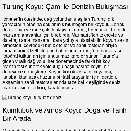
Turunç Koyu: Çam ile Denizin Buluşması
İçmeler’in ötesinde, dağ yolundan ulaşılan Turunç, dik
yamaçların arasına saklanmış muhteşem bir koydur. Berrak
deniz suyu ve ince çakıllı plajıyla Turunç, hem huzur hem de
manzara arayanlar için birebirdir. Marmaris’ten tekneyle ya
da virajlı ama manzaralı kara yoluyla ulaşılabilir. Koyun sakin
atmosferi, çevredeki butik oteller ve sahil restoranlarıyla
tamamlanır. Özellikle gün batımında Turunç’un manzarası,
fotoğraf tutkunları için unutulmaz kareler sunar. Turunç’a
giden virajlı dağ yolu, her dönemecinde farklı bir koy
manzarası sunarak yolculuğu başlı başına keyifli bir
deneyime dönüştürür. Koyun küçük ve samimi yapısı,
kalabalıktan uzak huzurlu bir tatil arayanlar için idealdir.
Akşamları sahil restoranlarında taze balık eşliğinde deniz
manzarasının tadını çıkarabilirsiniz.
Kumlubük ve Amos Koyu: Doğa ve Tarih
Bir Arada
Marmaris’in en bakir köşelerinden biri olan Kumlubük, uzun