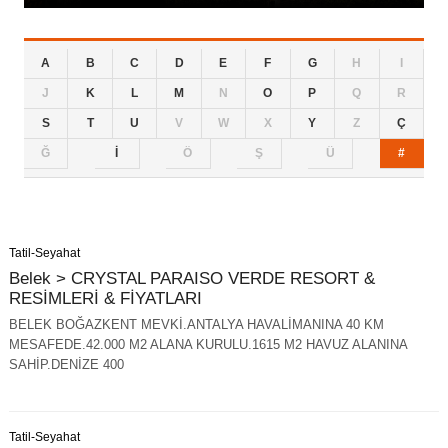
A
B
C
D
E
F
G
H
I
J
K
L
M
N
O
P
Q
R
S
T
U
V
W
X
Y
Z
Ç
Ğ
İ
Ö
Ş
Ü
#
Tatil-Seyahat
Belek > CRYSTAL PARAISO VERDE RESORT &
RESİMLERİ & FİYATLARI
BELEK BOĞAZKENT MEVKİ.ANTALYA HAVALİMANINA 40 KM
MESAFEDE.42.000 M2 ALANA KURULU.1615 M2 HAVUZ ALANINA
SAHİP.DENİZE 400
Tatil-Seyahat