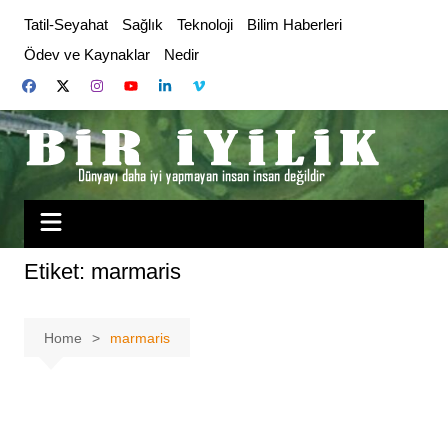
Skip
Tatil-Seyahat
Sağlık
Teknoloji
Bilim Haberleri
to
Ödev ve Kaynaklar
Nedir
content
Etiket:
marmaris
Home
marmaris