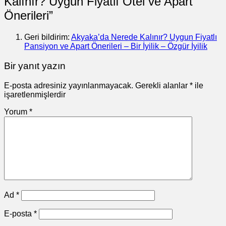
Kalınır? Uygun Fiyatlı Otel ve Apart
Önerileri
”
Geri bildirim:
Akyaka’da Nerede Kalınır? Uygun Fiyatlı
Pansiyon ve Apart Önerileri – Bir İyilik – Özgür İyilik
Bir yanıt yazın
E-posta adresiniz yayınlanmayacak.
Gerekli alanlar
*
ile
işaretlenmişlerdir
Yorum
*
Ad
*
E-posta
*