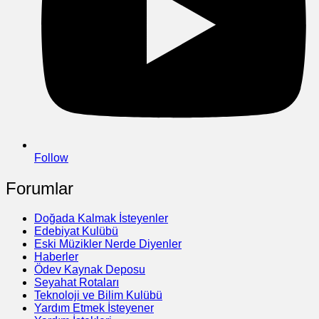
Follow
Forumlar
Doğada Kalmak İsteyenler
Edebiyat Kulübü
Eski Müzikler Nerde Diyenler
Haberler
Ödev Kaynak Deposu
Seyahat Rotaları
Teknoloji ve Bilim Kulübü
Yardım Etmek İsteyener