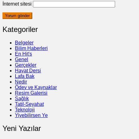
İnternet sitesi
Kategoriler
Belgeler
Bilim Haberleri
En Hit's
Genel
Gerçekler
Hayat Dersi
Lafa Bak
Nedir
Ödev ve Kaynaklar
Resim Galerisi
Sağlık
Tatil-Seyahat
Teknoloji
Yiyebilirsen Ye
Yeni Yazılar