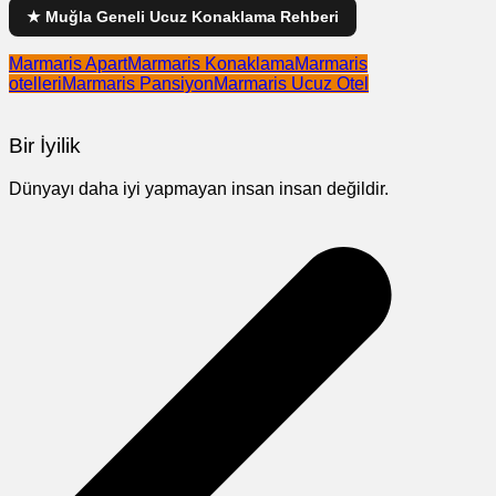
★ Muğla Geneli Ucuz Konaklama Rehberi
Marmaris Apart
Marmaris Konaklama
Marmaris
otelleri
Marmaris Pansiyon
Marmaris Ucuz Otel
Bir İyilik
Dünyayı daha iyi yapmayan insan insan değildir.
Yazı
gezinmesi