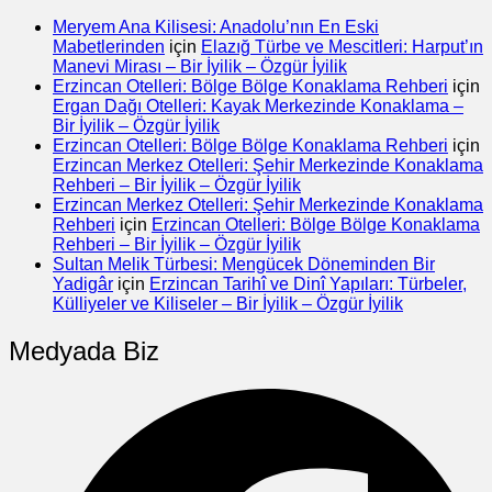
Meryem Ana Kilisesi: Anadolu’nın En Eski
Mabetlerinden
için
Elazığ Türbe ve Mescitleri: Harput’ın
Manevi Mirası – Bir İyilik – Özgür İyilik
Erzincan Otelleri: Bölge Bölge Konaklama Rehberi
için
Ergan Dağı Otelleri: Kayak Merkezinde Konaklama –
Bir İyilik – Özgür İyilik
Erzincan Otelleri: Bölge Bölge Konaklama Rehberi
için
Erzincan Merkez Otelleri: Şehir Merkezinde Konaklama
Rehberi – Bir İyilik – Özgür İyilik
Erzincan Merkez Otelleri: Şehir Merkezinde Konaklama
Rehberi
için
Erzincan Otelleri: Bölge Bölge Konaklama
Rehberi – Bir İyilik – Özgür İyilik
Sultan Melik Türbesi: Mengücek Döneminden Bir
Yadigâr
için
Erzincan Tarihî ve Dinî Yapıları: Türbeler,
Külliyeler ve Kiliseler – Bir İyilik – Özgür İyilik
Medyada Biz