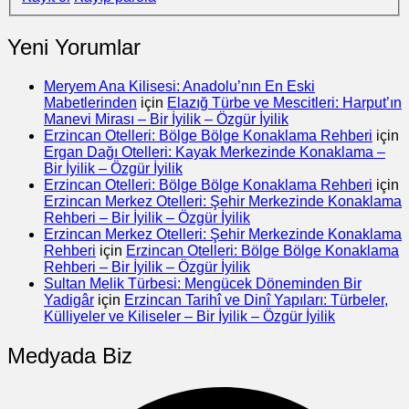
Yeni Yorumlar
Meryem Ana Kilisesi: Anadolu’nın En Eski
Mabetlerinden
için
Elazığ Türbe ve Mescitleri: Harput’ın
Manevi Mirası – Bir İyilik – Özgür İyilik
Erzincan Otelleri: Bölge Bölge Konaklama Rehberi
için
Ergan Dağı Otelleri: Kayak Merkezinde Konaklama –
Bir İyilik – Özgür İyilik
Erzincan Otelleri: Bölge Bölge Konaklama Rehberi
için
Erzincan Merkez Otelleri: Şehir Merkezinde Konaklama
Rehberi – Bir İyilik – Özgür İyilik
Erzincan Merkez Otelleri: Şehir Merkezinde Konaklama
Rehberi
için
Erzincan Otelleri: Bölge Bölge Konaklama
Rehberi – Bir İyilik – Özgür İyilik
Sultan Melik Türbesi: Mengücek Döneminden Bir
Yadigâr
için
Erzincan Tarihî ve Dinî Yapıları: Türbeler,
Külliyeler ve Kiliseler – Bir İyilik – Özgür İyilik
Medyada Biz