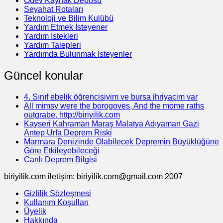
Ödev Kaynak Deposu
Seyahat Rotaları
Teknoloji ve Bilim Kulübü
Yardım Etmek İsteyener
Yardım İstekleri
Yardım Talepleri
Yardımda Bulunmak İsteyenler
Güncel konular
4. Sınıf ebelik öğrencisiyim ve bursa ihriyacim var
All mimsy were the borogoves, And the mome raths
outgrabe. http://biriyilik.com
Kayseri Kahraman Maraş Malatya Adıyaman Gazi
Antep Urfa Deprem Riski
Marmara Denizinde Olabilecek Depremin Büyüklüğüne
Göre Etkileyebileceği
Canlı Deprem Bilgisi
biriyilik.com iletişim: biriyilik.com@gmail.com 2007
Gizlilik Sözleşmesi
Kullanım Koşulları
Üyelik
Hakkında