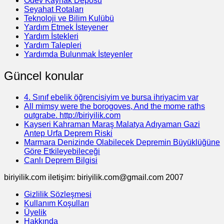
Ödev Kaynak Deposu
Seyahat Rotaları
Teknoloji ve Bilim Kulübü
Yardım Etmek İsteyener
Yardım İstekleri
Yardım Talepleri
Yardımda Bulunmak İsteyenler
Güncel konular
4. Sınıf ebelik öğrencisiyim ve bursa ihriyacim var
All mimsy were the borogoves, And the mome raths
outgrabe. http://biriyilik.com
Kayseri Kahraman Maraş Malatya Adıyaman Gazi
Antep Urfa Deprem Riski
Marmara Denizinde Olabilecek Depremin Büyüklüğüne
Göre Etkileyebileceği
Canlı Deprem Bilgisi
biriyilik.com iletişim: biriyilik.com@gmail.com 2007
Gizlilik Sözleşmesi
Kullanım Koşulları
Üyelik
Hakkında