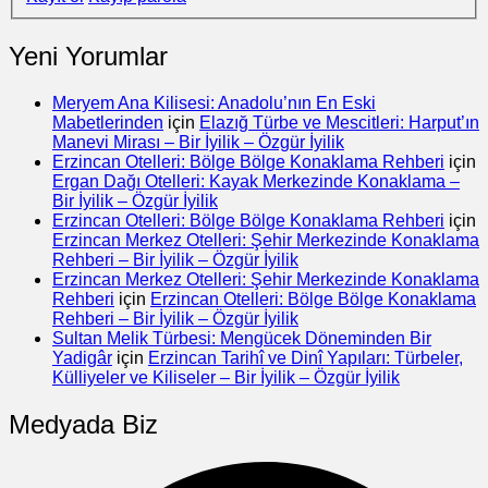
Yeni Yorumlar
Meryem Ana Kilisesi: Anadolu’nın En Eski
Mabetlerinden
için
Elazığ Türbe ve Mescitleri: Harput’ın
Manevi Mirası – Bir İyilik – Özgür İyilik
Erzincan Otelleri: Bölge Bölge Konaklama Rehberi
için
Ergan Dağı Otelleri: Kayak Merkezinde Konaklama –
Bir İyilik – Özgür İyilik
Erzincan Otelleri: Bölge Bölge Konaklama Rehberi
için
Erzincan Merkez Otelleri: Şehir Merkezinde Konaklama
Rehberi – Bir İyilik – Özgür İyilik
Erzincan Merkez Otelleri: Şehir Merkezinde Konaklama
Rehberi
için
Erzincan Otelleri: Bölge Bölge Konaklama
Rehberi – Bir İyilik – Özgür İyilik
Sultan Melik Türbesi: Mengücek Döneminden Bir
Yadigâr
için
Erzincan Tarihî ve Dinî Yapıları: Türbeler,
Külliyeler ve Kiliseler – Bir İyilik – Özgür İyilik
Medyada Biz