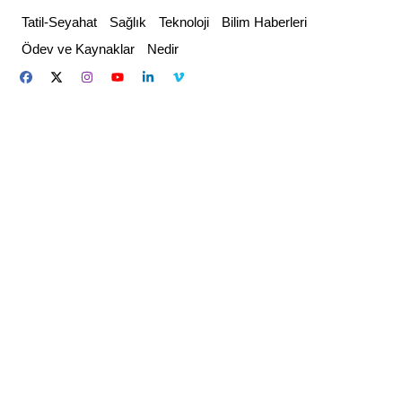
Skip
Tatil-Seyahat
Sağlık
Teknoloji
Bilim Haberleri
to
Ödev ve Kaynaklar
Nedir
content