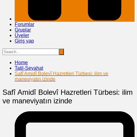
Forumlar
Gruplar
Üyeler
Giriş yap
Home
Tatil-Seyahat
Safî Amidî Bolevî Hazretleri Türbesi: ilim ve
maneviyatın izinde
Safî Amidî Bolevî Hazretleri Türbesi: ilim
ve maneviyatın izinde