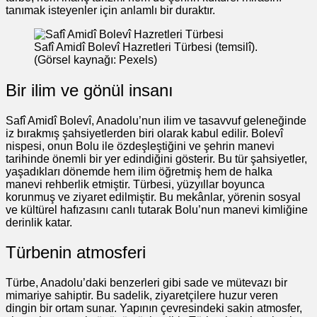
tanımak isteyenler için anlamlı bir duraktır.
Safî Amidî Bolevî Hazretleri Türbesi (temsilî).
(Görsel kaynağı: Pexels)
Bir ilim ve gönül insanı
Safî Amidî Bolevî, Anadolu’nun ilim ve tasavvuf geleneğinde
iz bırakmış şahsiyetlerden biri olarak kabul edilir. Bolevî
nispesi, onun Bolu ile özdeşleştiğini ve şehrin manevi
tarihinde önemli bir yer edindiğini gösterir. Bu tür şahsiyetler,
yaşadıkları dönemde hem ilim öğretmiş hem de halka
manevi rehberlik etmiştir. Türbesi, yüzyıllar boyunca
korunmuş ve ziyaret edilmiştir. Bu mekânlar, yörenin sosyal
ve kültürel hafızasını canlı tutarak Bolu’nun manevi kimliğine
derinlik katar.
Türbenin atmosferi
Türbe, Anadolu’daki benzerleri gibi sade ve mütevazı bir
mimariye sahiptir. Bu sadelik, ziyaretçilere huzur veren
dingin bir ortam sunar. Yapının çevresindeki sakin atmosfer,