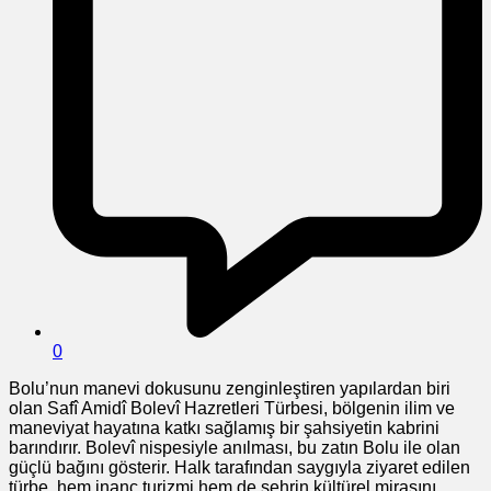
0
Bolu’nun manevi dokusunu zenginleştiren yapılardan biri
olan Safî Amidî Bolevî Hazretleri Türbesi, bölgenin ilim ve
maneviyat hayatına katkı sağlamış bir şahsiyetin kabrini
barındırır. Bolevî nispesiyle anılması, bu zatın Bolu ile olan
güçlü bağını gösterir. Halk tarafından saygıyla ziyaret edilen
türbe, hem inanç turizmi hem de şehrin kültürel mirasını