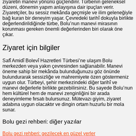
ziyaretin manevi yönünü güçlendirir. Türbenin geleneksel
düzeni, dönemin yapım anlayışına dair ipuçları verir.
Ziyaretçiler, bu sessiz mekânda geçmişle ve ilim geleneğiyle
bağ kuran bir deneyim yaşar. Çevredeki tarihî dokuyla birlikte
değerlendirildiğinde türbe, Bolu’nun manevi mirasının
korunması gereken önemli değerlerinden biri olarak öne
çıkar.
Ziyaret için bilgiler
Safî Amidî Bolevî Hazretleri Türbesi’ne ulaşım Bolu
merkezden veya yakın çevresinden sağlanabilir. Manevi
öneme sahip bir mekânda bulunduğunuzu göz önünde
bulundurarak sessizliğe ve mahremiyete özen göstermeniz
uygun olur. Türbeyi, şehir merkezindeki diğer tarihî ve
manevi değerlerle birlikte gezebilirsiniz. Bu sayede Bolu’nun
hem kültürel hem de manevi zenginliğini bir arada
deneyimleme fırsatı bulursunuz. Mütevazı giyim, ziyaret
adabına uygun olacaktır ve dingin ortam huzurlu bir mola
sunar.
Bolu gezi rehberi: diğer yazılar
Bolu gezi rehberi: gezilecek en güzel yerler