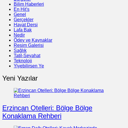
Bilim Haberleri
En Hit's
Genel
Gerçekler
Hayat Dersi
Lafa Bak
Nedir
Ödev ve Kaynaklar
Resim Galerisi
Sağlık
Tatil-Seyahat
Teknoloji
Yiyebilirsen Ye
Yeni Yazılar
Erzincan Otelleri: Bölge Bölge
Konaklama Rehberi