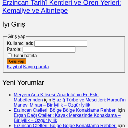
Erzincan Tarihî Kentleri ve Ören Yerleri:
Kemaliye ve Altıntepe
İyi Giriş
Giriş yap
Kullanıcı adı:
Parola:
Beni hatırla
Giriş yap
Kayıt ol
Kayıp parola
Yeni Yorumlar
Meryem Ana Kilisesi: Anadolu’nın En Eski
Mabetlerinden
için
Elazığ Türbe ve Mescitleri: Harput’ın
Manevi Mirası – Bir İyilik – Özgür İyilik
Erzincan Otelleri: Bölge Bölge Konaklama Rehberi
için
Ergan Dağı Otelleri: Kayak Merkezinde Konaklama –
Bir İyilik – Özgür İyilik
Erzincan Otelleri: Bölge Bölge Konaklama Rehberi
için