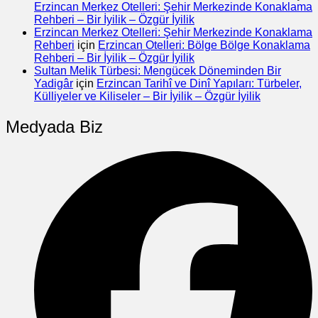
Erzincan Merkez Otelleri: Şehir Merkezinde Konaklama
Rehberi – Bir İyilik – Özgür İyilik
Erzincan Merkez Otelleri: Şehir Merkezinde Konaklama
Rehberi
için
Erzincan Otelleri: Bölge Bölge Konaklama
Rehberi – Bir İyilik – Özgür İyilik
Sultan Melik Türbesi: Mengücek Döneminden Bir
Yadigâr
için
Erzincan Tarihî ve Dinî Yapıları: Türbeler,
Külliyeler ve Kiliseler – Bir İyilik – Özgür İyilik
Medyada Biz