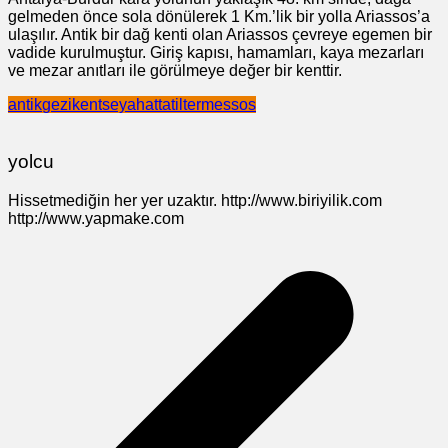
gelmeden önce sola dönülerek 1 Km.’lik bir yolla Ariassos’a
ulaşılır. Antik bir dağ kenti olan Ariassos çevreye egemen bir
vadide kurulmuştur. Giriş kapısı, hamamları, kaya mezarları
ve mezar anıtları ile görülmeye değer bir kenttir.
antik
gezi
kent
seyahat
tatil
termessos
yolcu
Hissetmediğin her yer uzaktır. http://www.biriyilik.com
http://www.yapmake.com
Yazı
gezinmesi