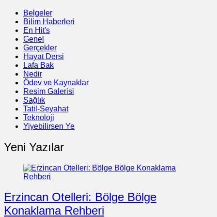
Belgeler
Bilim Haberleri
En Hit's
Genel
Gerçekler
Hayat Dersi
Lafa Bak
Nedir
Ödev ve Kaynaklar
Resim Galerisi
Sağlık
Tatil-Seyahat
Teknoloji
Yiyebilirsen Ye
Yeni Yazılar
Erzincan Otelleri: Bölge Bölge
Konaklama Rehberi