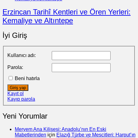
Erzincan Tarihî Kentleri ve Ören Yerleri:
Kemaliye ve Altıntepe
İyi Giriş
Kullanıcı adı:
Parola:
Beni hatırla
Giriş yap
Kayıt ol
Kayıp parola
Yeni Yorumlar
Meryem Ana Kilisesi: Anadolu’nın En Eski
Mabetlerinden
için
Elazığ Türbe ve Mescitleri: Harput’ın