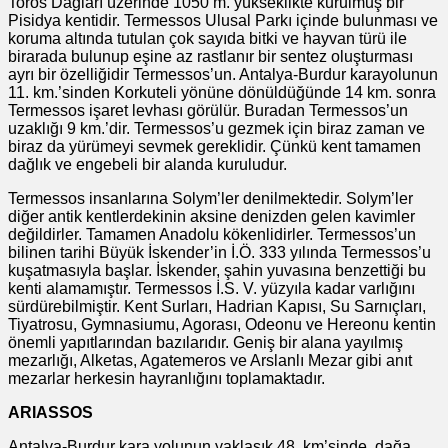
Toros Dağları üzerinde 1050 m. yükseklikte kurulmuş bir
Pisidya kentidir. Termessos Ulusal Parkı içinde bulunması ve
koruma altında tutulan çok sayıda bitki ve hayvan türü ile
birarada bulunup eşine az rastlanır bir sentez oluşturması
ayrı bir özelliğidir Termessos’un. Antalya-Burdur karayolunun
11. km.’sinden Korkuteli yönüne dönüldüğünde 14 km. sonra
Termessos işaret levhası görülür. Buradan Termessos’un
uzaklığı 9 km.’dir. Termessos’u gezmek için biraz zaman ve
biraz da yürümeyi sevmek gereklidir. Çünkü kent tamamen
dağlık ve engebeli bir alanda kuruludur.
Termessos insanlarına Solym’ler denilmektedir. Solym’ler
diğer antik kentlerdekinin aksine denizden gelen kavimler
değildirler. Tamamen Anadolu kökenlidirler. Termessos’un
bilinen tarihi Büyük İskender’in İ.Ö. 333 yılında Termessos’u
kuşatmasıyla başlar. İskender, şahin yuvasına benzettiği bu
kenti alamamıştır. Termessos İ.S. V. yüzyıla kadar varlığını
sürdürebilmiştir. Kent Surları, Hadrian Kapısı, Su Sarnıçları,
Tiyatrosu, Gymnasiumu, Agorası, Odeonu ve Hereonu kentin
önemli yapıtlarından bazılarıdır. Geniş bir alana yayılmış
mezarlığı, Alketas, Agatemeros ve Arslanlı Mezar gibi anıt
mezarlar herkesin hayranlığını toplamaktadır.
ARIASSOS
Antalya-Burdur kara yolunun yaklaşık 48. km’sinde, dağa