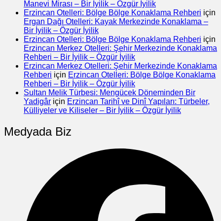
Manevi Mirası – Bir İyilik – Özgür İyilik
Erzincan Otelleri: Bölge Bölge Konaklama Rehberi
için
Ergan Dağı Otelleri: Kayak Merkezinde Konaklama –
Bir İyilik – Özgür İyilik
Erzincan Otelleri: Bölge Bölge Konaklama Rehberi
için
Erzincan Merkez Otelleri: Şehir Merkezinde Konaklama
Rehberi – Bir İyilik – Özgür İyilik
Erzincan Merkez Otelleri: Şehir Merkezinde Konaklama
Rehberi
için
Erzincan Otelleri: Bölge Bölge Konaklama
Rehberi – Bir İyilik – Özgür İyilik
Sultan Melik Türbesi: Mengücek Döneminden Bir
Yadigâr
için
Erzincan Tarihî ve Dinî Yapıları: Türbeler,
Külliyeler ve Kiliseler – Bir İyilik – Özgür İyilik
Medyada Biz