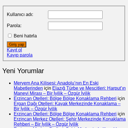
Kullanıcı adı:
Parola:
Beni hatırla
Giriş yap
Kayıt ol
Kayıp parola
Yeni Yorumlar
Meryem Ana Kilisesi: Anadolu’nın En Eski
Mabetlerinden
için
Elazığ Türbe ve Mescitleri: Harput’ın
Manevi Mirası – Bir İyilik – Özgür İyilik
Erzincan Otelleri: Bölge Bölge Konaklama Rehberi
için
Ergan Dağı Otelleri: Kayak Merkezinde Konaklama –
Bir İyilik – Özgür İyilik
Erzincan Otelleri: Bölge Bölge Konaklama Rehberi
için
Erzincan Merkez Otelleri: Şehir Merkezinde Konaklama
Rehberi – Bir İyilik – Özgür İyilik