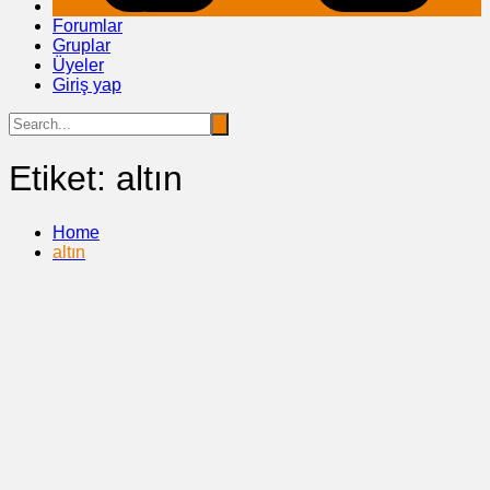
Forumlar
Gruplar
Üyeler
Giriş yap
Etiket:
altın
Home
altın