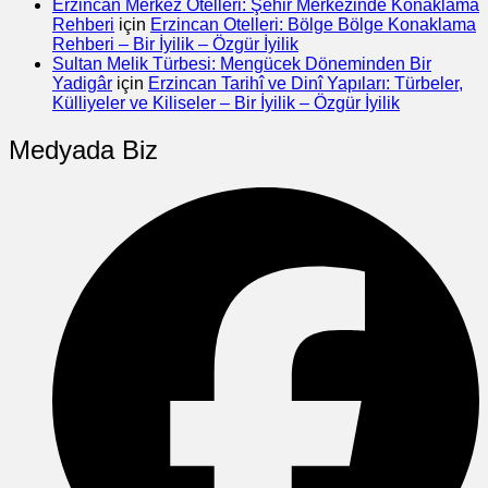
Erzincan Merkez Otelleri: Şehir Merkezinde Konaklama
Rehberi
için
Erzincan Otelleri: Bölge Bölge Konaklama
Rehberi – Bir İyilik – Özgür İyilik
Sultan Melik Türbesi: Mengücek Döneminden Bir
Yadigâr
için
Erzincan Tarihî ve Dinî Yapıları: Türbeler,
Külliyeler ve Kiliseler – Bir İyilik – Özgür İyilik
Medyada Biz