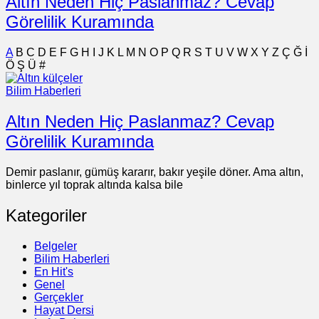
Altın Neden Hiç Paslanmaz? Cevap
Görelilik Kuramında
A
B
C
D
E
F
G
H
I
J
K
L
M
N
O
P
Q
R
S
T
U
V
W
X
Y
Z
Ç
Ğ
İ
Ö
Ş
Ü
#
Bilim Haberleri
Altın Neden Hiç Paslanmaz? Cevap
Görelilik Kuramında
Demir paslanır, gümüş kararır, bakır yeşile döner. Ama altın,
binlerce yıl toprak altında kalsa bile
Kategoriler
Belgeler
Bilim Haberleri
En Hit's
Genel
Gerçekler
Hayat Dersi