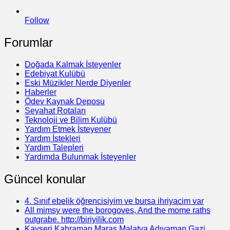
Follow
Forumlar
Doğada Kalmak İsteyenler
Edebiyat Kulübü
Eski Müzikler Nerde Diyenler
Haberler
Ödev Kaynak Deposu
Seyahat Rotaları
Teknoloji ve Bilim Kulübü
Yardım Etmek İsteyener
Yardım İstekleri
Yardım Talepleri
Yardımda Bulunmak İsteyenler
Güncel konular
4. Sınıf ebelik öğrencisiyim ve bursa ihriyacim var
All mimsy were the borogoves, And the mome raths
outgrabe. http://biriyilik.com
Kayseri Kahraman Maraş Malatya Adıyaman Gazi