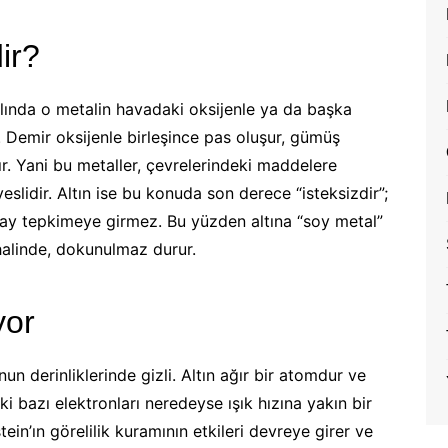
ir?
slında o metalin havadaki oksijenle ya da başka
 Demir oksijenle birleşince pas oluşur, gümüş
r. Yani bu metaller, çevrelerindeki maddelere
lidir. Altın ise bu konuda son derece “isteksizdir”;
lay tepkimeye girmez. Bu yüzden altına “soy metal”
halinde, dokunulmaz durur.
yor
nun derinliklerinde gizli. Altın ağır bir atomdur ve
i bazı elektronları neredeyse ışık hızına yakın bir
ein’ın görelilik kuramının etkileri devreye girer ve