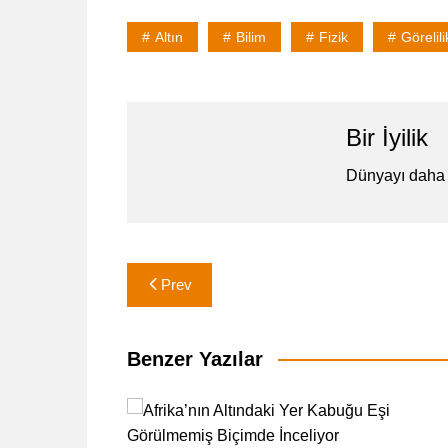
Altın
Bilim
Fizik
Görelili
Bir İyilik
Dünyayı daha 
Yazı
Prev
gezinmesi
Benzer Yazılar