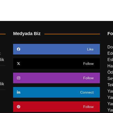
Medyada Biz
Fo
Do
Like
:
Ed
lik
Esk
Follow
Ha
Öd
Follow
Sey
lik
Tek
Ya
Connect
Yar
Yar
Follow
Ya