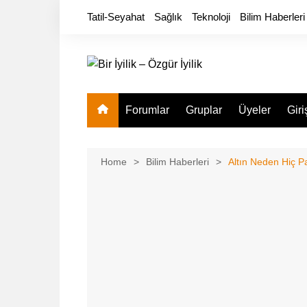
Skip
Tatil-Seyahat
Sağlık
Teknoloji
Bilim Haberleri
to
content
Forumlar
Gruplar
Üyeler
Giri
Home
Bilim Haberleri
Altın Neden Hiç 