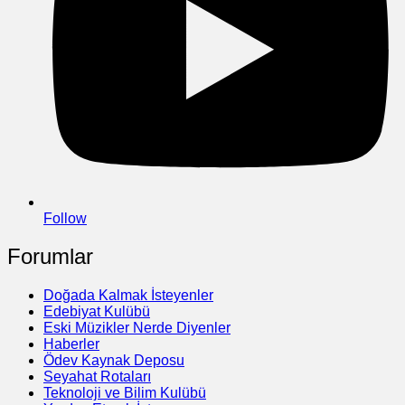
Follow
Forumlar
Doğada Kalmak İsteyenler
Edebiyat Kulübü
Eski Müzikler Nerde Diyenler
Haberler
Ödev Kaynak Deposu
Seyahat Rotaları
Teknoloji ve Bilim Kulübü