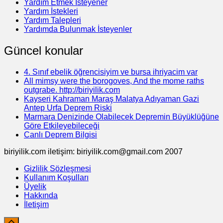
Yardım Etmek İsteyener
Yardım İstekleri
Yardım Talepleri
Yardımda Bulunmak İsteyenler
Güncel konular
4. Sınıf ebelik öğrencisiyim ve bursa ihriyacim var
All mimsy were the borogoves, And the mome raths
outgrabe. http://biriyilik.com
Kayseri Kahraman Maraş Malatya Adıyaman Gazi
Antep Urfa Deprem Riski
Marmara Denizinde Olabilecek Depremin Büyüklüğüne
Göre Etkileyebileceği
Canlı Deprem Bilgisi
biriyilik.com iletişim: biriyilik.com@gmail.com 2007
Gizlilik Sözleşmesi
Kullanım Koşulları
Üyelik
Hakkında
İletişim