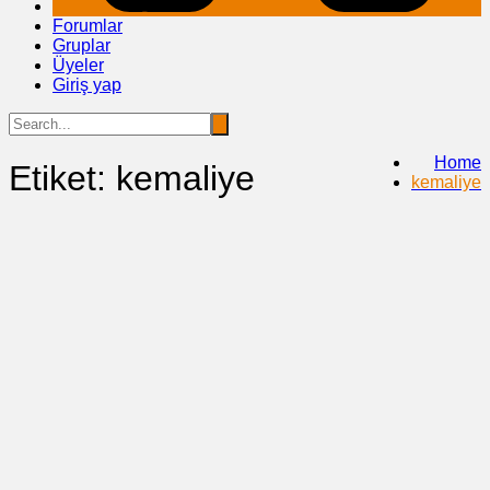
Forumlar
Gruplar
Üyeler
Giriş yap
Home
Etiket:
kemaliye
kemaliye