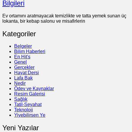
Bilgileri
Ev ortamını aratmayacak temizlikte ve tatta yemek sunan üç
lokanta, bir kebap salonu ve misafirlerin
Kategoriler
Belgeler
Bilim Haberleri
En Hit's
Genel
Gerçekler
Hayat Dersi
Lafa Bak
Nedir
Ödev ve Kaynaklar
Resim Galerisi
Sağlık
Tatil-Seyahat
Teknoloji
Yiyebilirsen Ye
Yeni Yazılar