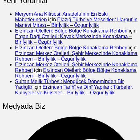
Yeni Yorumlar
Meryem Ana Kilisesi: Anadolu’nın En Eski
Mabetlerinden
için
Elazığ Türbe ve Mescitleri: Harput’ın
Manevi Mirası – Bir İyilik – Özgür İyilik
Erzincan Otelleri: Bölge Bölge Konaklama Rehberi
için
Ergan Dağı Otelleri: Kayak Merkezinde Konaklama –
Bir İyilik – Özgür İyilik
Erzincan Otelleri: Bölge Bölge Konaklama Rehberi
için
Erzincan Merkez Otelleri: Şehir Merkezinde Konaklama
Rehberi – Bir İyilik – Özgür İyilik
Erzincan Merkez Otelleri: Şehir Merkezinde Konaklama
Rehberi
için
Erzincan Otelleri: Bölge Bölge Konaklama
Rehberi – Bir İyilik – Özgür İyilik
Sultan Melik Türbesi: Mengücek Döneminden Bir
Yadigâr
için
Erzincan Tarihî ve Dinî Yapıları: Türbeler,
Külliyeler ve Kiliseler – Bir İyilik – Özgür İyilik
Medyada Biz