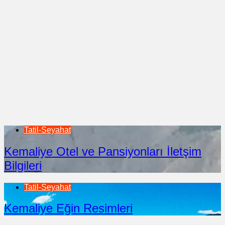
Tatil-Seyahat
Kemaliye Otel ve Pansiyonları İletşim
Bilgileri
Tatil-Seyahat
Kemaliye Eğin Resimleri