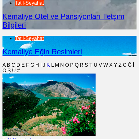
Tatil-Seyahat
Kemaliye Otel ve Pansiyonları İletşim
Bilgileri
Tatil-Seyahat
Kemaliye Eğin Resimleri
A
B
C
D
E
F
G
H
I
J
K
L
M
N
O
P
Q
R
S
T
U
V
W
X
Y
Z
Ç
Ğ
İ
Ö
Ş
Ü
#