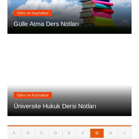
Ödev ve Kaynaklar
Gülle Atma Ders Notları
Ödev ve Kaynaklar
Üniversite Hukuk Dersi Notları
A
B
C
D
E
F
G
H
I