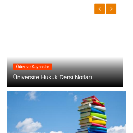
Ödev ve Kaynaklar
Ödev v
Üniversite Hukuk Dersi Notları
Gülle