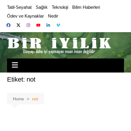
Skip
Tatil-Seyahat
Sağlık
Teknoloji
Bilim Haberleri
to
Ödev ve Kaynaklar
Nedir
content
Etiket:
not
Home
not