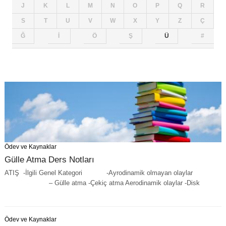
J
K
L
M
N
O
P
Q
R
S
T
U
V
W
X
Y
Z
Ç
Ğ
İ
Ö
Ş
Ü
#
Ödev ve Kaynaklar
Gülle Atma Ders Notları
ATIŞ -İlgili Genel Kategori -Ayrodinamik olmayan olaylar
– Gülle atma -Çekiç atma Aerodinamik olaylar -Disk
Ödev ve Kaynaklar